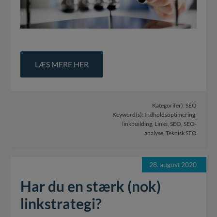
LÆS MERE HER
Kategori(er):
SEO
Keyword(s):
Indholdsoptimering
,
linkbuilding
,
Links
,
SEO
,
SEO-
analyse
,
Teknisk SEO
28. august 2020
Har du en stærk (nok)
linkstrategi?