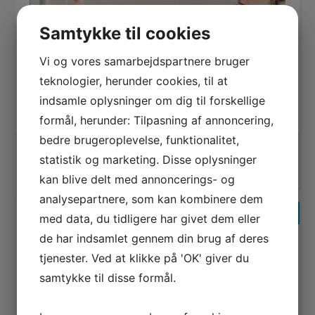
Samtykke til cookies
Vi og vores samarbejdspartnere bruger
teknologier, herunder cookies, til at
indsamle oplysninger om dig til forskellige
LÆS MERE HER
formål, herunder: Tilpasning af annoncering,
bedre brugeroplevelse, funktionalitet,
Kategori(er):
Linkbuilding
,
SEO
statistik og marketing. Disse oplysninger
Keyword(s):
linkbuilding
,
SEO
kan blive delt med annoncerings- og
analysepartnere, som kan kombinere dem
3. januar 2020
med data, du tidligere har givet dem eller
de har indsamlet gennem din brug af deres
Er du SEO-klar til 2020?
tjenester. Ved at klikke på 'OK' giver du
Den teknologiske udvikling går hurtigt og det
samtykke til disse formål.
gælder i høj grad også indenfor søgemaskiner.
Google laver tusindvis af opdateringer hver eneste