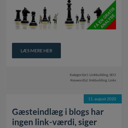
LÆS MERE HER
Kategori(er):
Linkbuilding
,
SEO
Keyword(s):
linkbuilding
,
Links
11. august 2020
Gæsteindlæg i blogs har
ingen link-værdi, siger