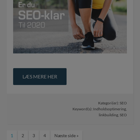
LÆS MERE HER
Kategori(er):
SEO
Keyword(s):
Indholdsoptimering
,
linkbuilding
,
SEO
1
2
3
4
Næste side »