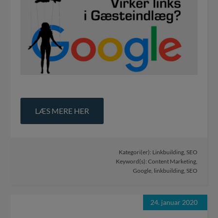
LÆS MERE HER
Kategori(er):
Linkbuilding
,
SEO
Keyword(s):
Content Marketing
,
Google
,
linkbuilding
,
SEO
24. januar 2020