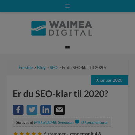
Forside
>
Blog
>
SEO
> Er du SEO-klar til 2020?
3. januar 2020
Er du SEO-klar til 2020?
Skrevet af
Mikkel deMib Svendsen
0 kommentarer
6
stemmer - gennemsnit
4,8