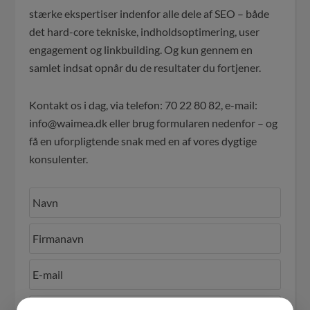
stærke ekspertiser indenfor alle dele af SEO – både
det hard-core tekniske, indholdsoptimering, user
engagement og linkbuilding. Og kun gennem en
samlet indsat opnår du de resultater du fortjener.
Kontakt os i dag, via telefon: 70 22 80 82, e-mail:
info@waimea.dk eller brug formularen nedenfor – og
få en uforpligtende snak med en af vores dygtige
konsulenter.