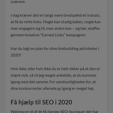
sværere.
I dag kræver det en langt mere bredspektret indsats,
at få de rette links. Nogle kan stadig købes, nogle kan
man engagere sig til, men andre kan – og bør, skaffes
gennem kreative “Earned Links” kampagner.
Har du lagt en plan for dine linkbuilding aktiviteter i
2020?
Hvis ikke, eller hvis ikke du er helt sikker på at den er
stærk nok, så vil jeg meget anbefale, at du kommer
igang med det samme. For sandsynligheden for, at
dine konkurrenter allerede
er
igang er meget høj.
Få hjælp til SEO i 2020
Waimea er et af de få danske SEO-bureauer der har