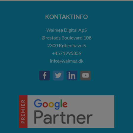
KONTAKTINFO
Waimea Digital ApS
Ørestads Boulevard 108
2300
København S
+4571995859
info@waimea.dk