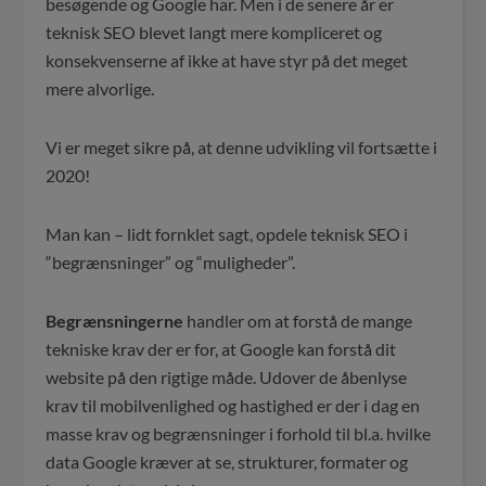
besøgende og Google har. Men i de senere år er
teknisk SEO blevet langt mere kompliceret og
konsekvenserne af ikke at have styr på det meget
mere alvorlige.
Vi er meget sikre på, at denne udvikling vil fortsætte i
2020!
Man kan – lidt fornklet sagt, opdele teknisk SEO i
“begrænsninger” og “muligheder”.
Begrænsningerne
handler om at forstå de mange
tekniske krav der er for, at Google kan forstå dit
website på den rigtige måde. Udover de åbenlyse
krav til mobilvenlighed og hastighed er der i dag en
masse krav og begrænsninger i forhold til bl.a. hvilke
data Google kræver at se, strukturer, formater og