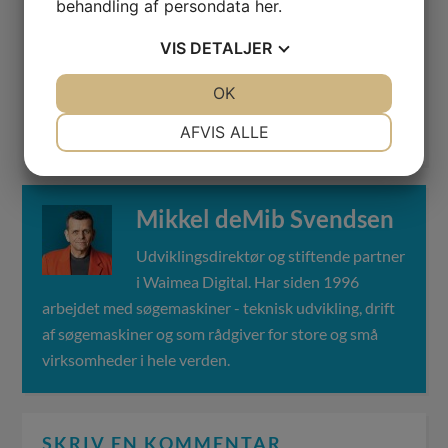
behandling af persondata
her
.
Kategori(er):
SEO
Keyword(s):
Indholdsoptimering
,
VIS
DETALJER
linkbuilding
,
SEO
JA
NEJ
OK
JA
NEJ
6
stemmer - gennemsnit
4,8
NØDVENDIGE
PRÆFERENCER
AFVIS ALLE
JA
NEJ
JA
NEJ
MARKETING
STATISTIK
Mikkel deMib Svendsen
Udviklingsdirektør og stiftende partner
i Waimea Digital. Har siden 1996
arbejdet med søgemaskiner - teknisk udvikling, drift
af søgemaskiner og som rådgiver for store og små
virksomheder i hele verden.
SKRIV EN KOMMENTAR