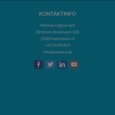
KONTAKTINFO
Waimea Digital ApS
Ørestads Boulevard 108
2300
København S
+4571995859
info@waimea.dk