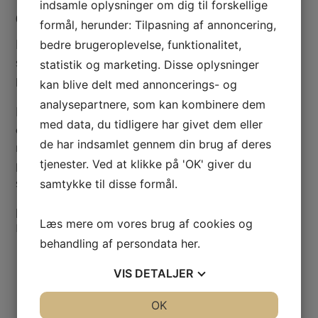
indsamle oplysninger om dig til forskellige
Gode resultater i et hårdt marked
formål, herunder: Tilpasning af annoncering,
Med en nystartet hjemmeside i 2013 måtte vi i
bedre brugeroplevelse, funktionalitet,
sagens natur starte helt forfra i forhold til at få gode
statistik og marketing. Disse oplysninger
placeringer googles søgeresultater.
kan blive delt med annoncerings- og
analysepartnere, som kan kombinere dem
Derfor henvendte vi os til Waimea, der har hjulpet
med data, du tidligere har givet dem eller
os til at få de gode placeringer og fastholde dem i et
de har indsamlet gennem din brug af deres
marked, hvor der er hård konkurrence på de digitale
tjenester. Ved at klikke på 'OK' giver du
platforme herunder især på organisk trafik fra
søgemaskinerne.
samtykke til disse formål.
Mikkel Krohne-Sørensen
Læs mere om vores brug af cookies og
Partner, marketing & kommunikation,
Hideaways
behandling af persondata
her
.
VIS
DETALJER
JA
NEJ
OK
JA
NEJ