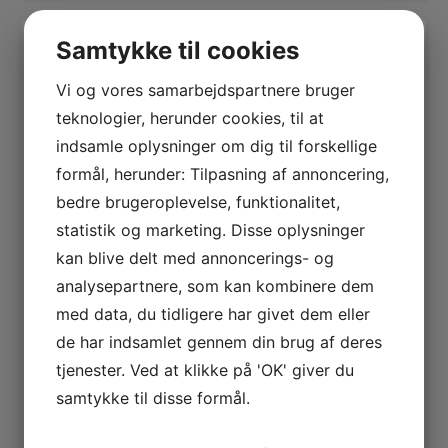
Samtykke til cookies
SKRIV EN KOMMENTAR
Din e-mailadresse vil ikke blive publiceret.
Krævede
Vi og vores samarbejdspartnere bruger
felter er markeret med
*
teknologier, herunder cookies, til at
indsamle oplysninger om dig til forskellige
Kommentar
formål, herunder: Tilpasning af annoncering,
bedre brugeroplevelse, funktionalitet,
statistik og marketing. Disse oplysninger
kan blive delt med annoncerings- og
analysepartnere, som kan kombinere dem
med data, du tidligere har givet dem eller
de har indsamlet gennem din brug af deres
tjenester. Ved at klikke på 'OK' giver du
samtykke til disse formål.
Afkryds for samtykke til, at vi behandler den data