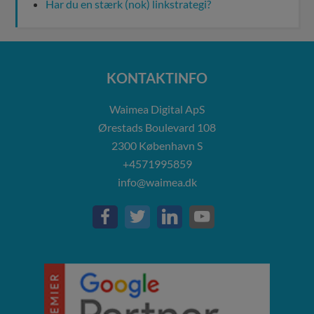
Har du en stærk (nok) linkstrategi?
KONTAKTINFO
Waimea Digital ApS
Ørestads Boulevard 108
2300
København S
+4571995859
info@waimea.dk