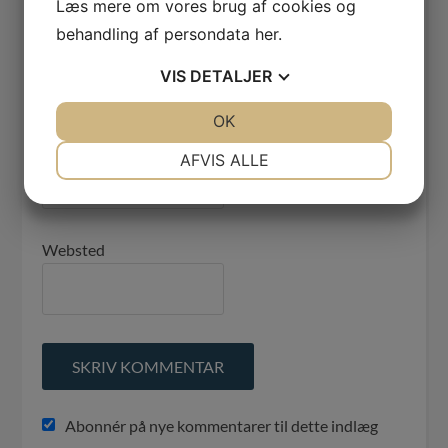
du sender. Se vores
privatlivspolitik
her.
Læs mere om vores brug af cookies og
behandling af persondata
her
.
Navn
*
VIS
DETALJER
JA
NEJ
OK
JA
NEJ
E-mail
*
NØDVENDIGE
PRÆFERENCER
AFVIS ALLE
JA
NEJ
JA
NEJ
MARKETING
STATISTIK
Websted
Abonnér på nye kommentarer til dette indlæg