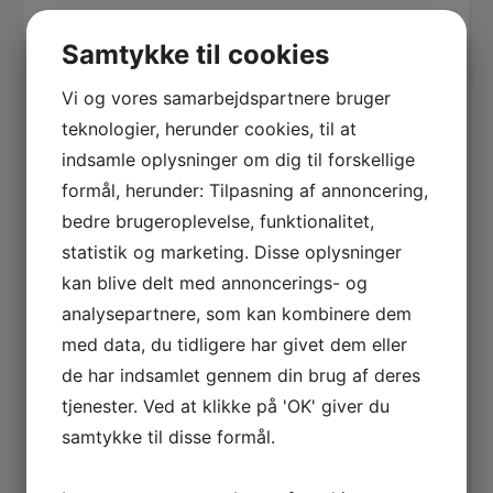
Er YouTube annoncering dyrt
Samtykke til cookies
Nej, det er det typisk ikke. Ofte betegnes
Vi og vores samarbejdspartnere bruger
annoncering med video via YouTube som en af de
teknologier, herunder cookies, til at
billigere måder at annoncere på.
indsamle oplysninger om dig til forskellige
formål, herunder: Tilpasning af annoncering,
Hvem kan annoncere via
bedre brugeroplevelse, funktionalitet,
YouTube
statistik og marketing. Disse oplysninger
Alle kan være en del af annonceringen på YouTube.
kan blive delt med annoncerings- og
Du skal blot have noget videomateriale. Vi anbefaler
analysepartnere, som kan kombinere dem
dog altid, at du læser reglerne for
med data, du tidligere har givet dem eller
indholdspromovering grundigt.
de har indsamlet gennem din brug af deres
tjenester. Ved at klikke på 'OK' giver du
samtykke til disse formål.
6
stemmer - gennemsnit
4,0