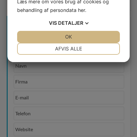
Læs mere om vores brug af cookies og
behandling af persondata
her
.
VIS
DETALJER
KONTAKT OS
JA
NEJ
OK
JA
NEJ
Ring og få en snak på
78 76 10 30
eller brug
NØDVENDIGE
PRÆFERENCER
AFVIS ALLE
kontaktformularen
JA
NEJ
JA
NEJ
MARKETING
STATISTIK