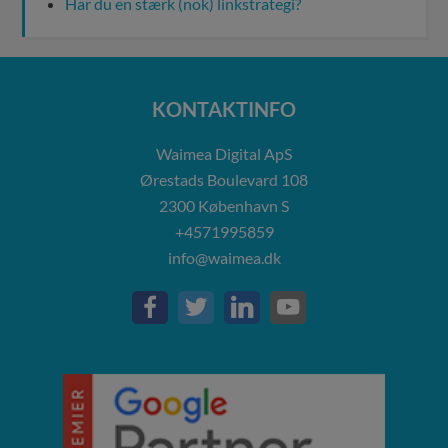
Har du en stærk (nok) linkstrategi?
KONTAKTINFO
Waimea Digital ApS
Ørestads Boulevard 108
2300
København S
+4571995859
info@waimea.dk