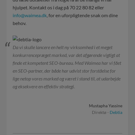
hjulpet. Kontakt os i dag på 70 22 80 82 eller
info@waimea.dk
, for en uforpligtende snak om dine
behov.
Da vi skulle lancere en helt ny virksomhed i et meget
konkurrencepræget marked, var det afgørende vigtigt at
finde et kompetent SEO-bureau. Med Waimea har vi fået
en SEO-partner, der både har udvist stor forståelse for
lige netop vores marked og været i stand til, at udarbejde
og eksekvere en effektiv strategi.
Mustapha Yassine
Direktø -
Debtia