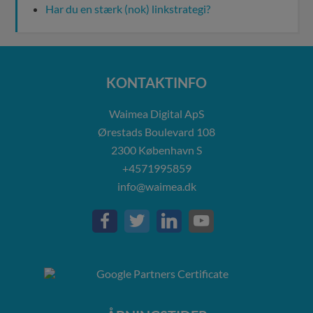
Har du en stærk (nok) linkstrategi?
KONTAKTINFO
Waimea Digital ApS
Ørestads Boulevard 108
2300
København S
+4571995859
info@waimea.dk