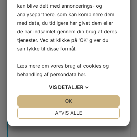
kan blive delt med annoncerings- og
analysepartnere, som kan kombinere dem
med data, du tidligere har givet dem eller
de har indsamlet gennem din brug af deres
tjenester. Ved at klikke på 'OK' giver du
samtykke til disse formål.
KONTAKT OS
Læs mere om vores brug af cookies og
Ring og få en snak på
78 76 10 30
eller brug
behandling af persondata
her
.
kontaktformularen
VIS
DETALJER
JA
NEJ
OK
JA
NEJ
NØDVENDIGE
PRÆFERENCER
AFVIS ALLE
JA
NEJ
JA
NEJ
MARKETING
STATISTIK