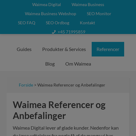
Waimea Digital
Waimea Business
Waimea Business Webshop
SEO Monitor
SEO FAQ
SEO Ordbog
Kontakt
+45 71995859
Guides
Produkter & Services
Referencer
Blog
Om Waimea
Forside
> Waimea Referencer og Anbefalinger
Waimea Referencer og
Anbefalinger
Waimea Digital lever af glade kunder. Nedenfor kan
du læse udtalelser fra nogle få af de mange vi har