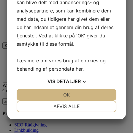
kan blive delt med annoncerings- og
Phone
analysepartnere, som kan kombinere dem
Dette felt er til validering og bør ikke ændres.
med data, du tidligere har givet dem eller
de har indsamlet gennem din brug af deres
Jeg er ikke en robot
tjenester. Ved at klikke på 'OK' giver du
samtykke til disse formål.
Læs mere om vores brug af cookies og
behandling af persondata
her
.
VIS
DETALJER
Waimea er certificeret
Google AdWords Premier Partner
JA
NEJ
OK
JA
NEJ
NØDVENDIGE
PRÆFERENCER
AFVIS ALLE
Produkter & Services
JA
NEJ
JA
NEJ
MARKETING
STATISTIK
SEO Rådgivning
Linkbuilding