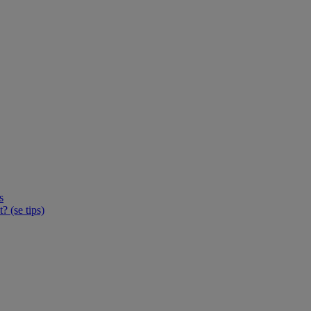
s
 (se tips)