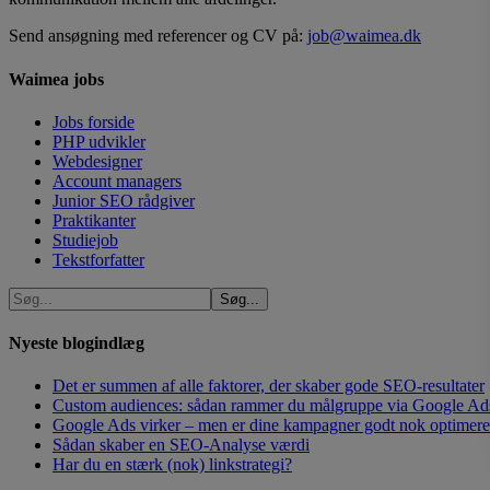
Send ansøgning med referencer og CV på:
job@waimea.dk
Waimea jobs
Jobs forside
PHP udvikler
Webdesigner
Account managers
Junior SEO rådgiver
Praktikanter
Studiejob
Tekstforfatter
Nyeste blogindlæg
Det er summen af alle faktorer, der skaber gode SEO-resultater
Custom audiences: sådan rammer du målgruppe via Google Ad
Google Ads virker – men er dine kampagner godt nok optimeret?
Sådan skaber en SEO-Analyse værdi
Har du en stærk (nok) linkstrategi?