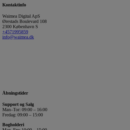
Kontaktinfo
Waimea Digital ApS
Ørestads Boulevard 108
2300
København S
+4571995859
info@waimea.dk
Åbningstider
Support og Salg
Man–Tor: 09:00 – 16:00
Fredag: 09:00 – 15:00
Bogholderi
Man–Fre: 10:00 – 15:00