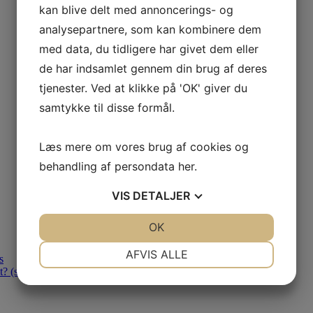
kan blive delt med annoncerings- og
analysepartnere, som kan kombinere dem
med data, du tidligere har givet dem eller
de har indsamlet gennem din brug af deres
tjenester. Ved at klikke på 'OK' giver du
samtykke til disse formål.
Læs mere om vores brug af cookies og
behandling af persondata
her
.
VIS
DETALJER
JA
NEJ
OK
JA
NEJ
NØDVENDIGE
PRÆFERENCER
AFVIS ALLE
s
 (se tips)
JA
NEJ
JA
NEJ
MARKETING
STATISTIK