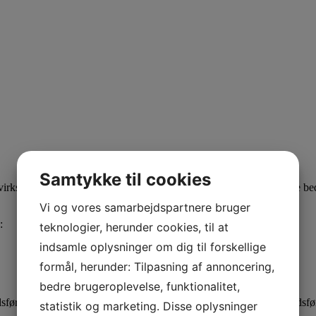
Samtykke til cookies
irksomhed i kraftig vækst og vi er derfor konstant på udkig efter de be
Vi og vores samarbejdspartnere bruger
:
teknologier, herunder cookies, til at
indsamle oplysninger om dig til forskellige
formål, herunder: Tilpasning af annoncering,
bedre brugeroplevelse, funktionalitet,
ring og IT og søger en praktikplads. Erfaring med online markedsføring
statistik og marketing. Disse oplysninger