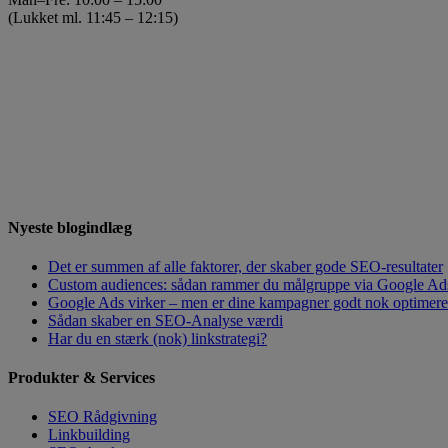
(Lukket ml. 11:45 – 12:15)
Nyeste blogindlæg
Det er summen af alle faktorer, der skaber gode SEO-resultater
Custom audiences: sådan rammer du målgruppe via Google Ad
Google Ads virker – men er dine kampagner godt nok optimeret?
Sådan skaber en SEO-Analyse værdi
Har du en stærk (nok) linkstrategi?
Produkter & Services
SEO Rådgivning
Linkbuilding