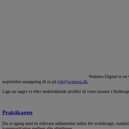
Waimea Digital er en v
uopfordret ansøgning til os på
job@waimea.dk
.
Lige nu søger vi efter nedenstående profiler til vores kontor i Hellerup
Praktikanter
Du er igang med en relevant uddannelse inden for webdesign, markedsfø
kommunikation mellem alle afdelinger.