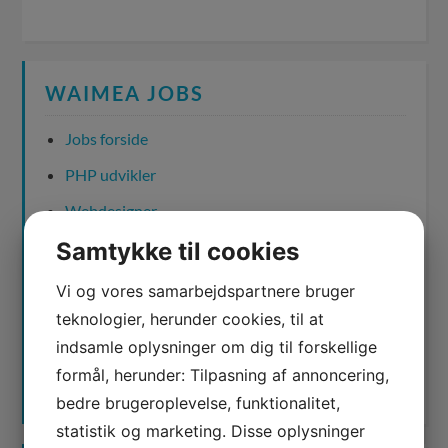
WAIMEA JOBS
Jobs forside
PHP udvikler
Webdesigner
Samtykke til cookies
Account managers
Junior SEO rådgiver
Vi og vores samarbejdspartnere bruger
teknologier, herunder cookies, til at
Praktikanter
indsamle oplysninger om dig til forskellige
Studiejob
formål, herunder: Tilpasning af annoncering,
Tekstforfatter
bedre brugeroplevelse, funktionalitet,
statistik og marketing. Disse oplysninger