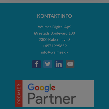
KONTAKTINFO
Waimea Digital ApS
Ørestads Boulevard 108
2300
København S
+4571995859
info@waimea.dk