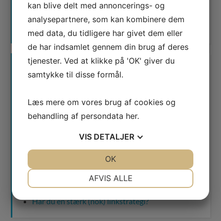
kan blive delt med annoncerings- og
analysepartnere, som kan kombinere dem
med data, du tidligere har givet dem eller
de har indsamlet gennem din brug af deres
tjenester. Ved at klikke på 'OK' giver du
NYESTE BLOGINDLÆG
samtykke til disse formål.
Det er summen af alle faktorer, der skaber gode
Læs mere om vores brug af cookies og
SEO-resultater
behandling af persondata
her
.
Custom audiences: sådan rammer du målgruppe
via Google Ads
VIS
DETALJER
Google Ads virker – men er dine kampagner godt
JA
NEJ
OK
JA
NEJ
nok optimeret? (se tips)
NØDVENDIGE
PRÆFERENCER
AFVIS ALLE
Sådan skaber en SEO-Analyse værdi
JA
NEJ
JA
NEJ
Har du en stærk (nok) linkstrategi?
MARKETING
STATISTIK