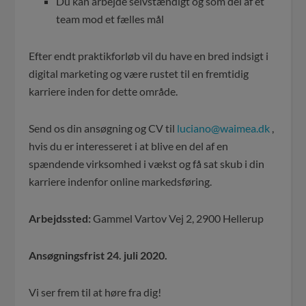
Du kan arbejde selvstændigt og som del af et
team mod et fælles mål
Efter endt praktikforløb vil du have en bred indsigt i
digital marketing og være rustet til en fremtidig
karriere inden for dette område.
Send os din ansøgning og CV til
luciano@waimea.dk
,
hvis du er interesseret i at blive en del af en
spændende virksomhed i vækst og få sat skub i din
karriere indenfor online markedsføring.
Arbejdssted:
Gammel Vartov Vej 2, 2900 Hellerup
Ansøgningsfrist 24. juli 2020.
Vi ser frem til at høre fra dig!