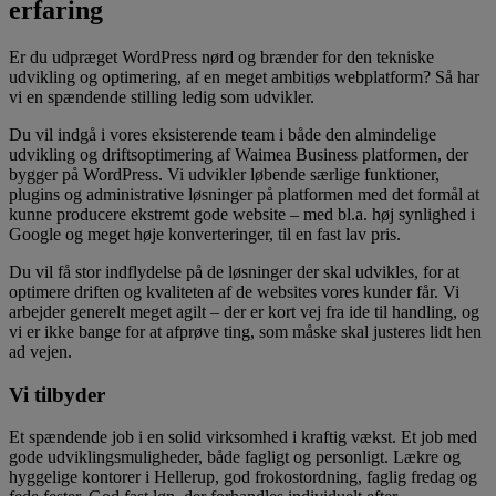
erfaring
Er du udpræget WordPress nørd og brænder for den tekniske
udvikling og optimering, af en meget ambitiøs webplatform? Så har
vi en spændende stilling ledig som udvikler.
Du vil indgå i vores eksisterende team i både den almindelige
udvikling og driftsoptimering af Waimea Business platformen, der
bygger på WordPress. Vi udvikler løbende særlige funktioner,
plugins og administrative løsninger på platformen med det formål at
kunne producere ekstremt gode website – med bl.a. høj synlighed i
Google og meget høje konverteringer, til en fast lav pris.
Du vil få stor indflydelse på de løsninger der skal udvikles, for at
optimere driften og kvaliteten af de websites vores kunder får. Vi
arbejder generelt meget agilt – der er kort vej fra ide til handling, og
vi er ikke bange for at afprøve ting, som måske skal justeres lidt hen
ad vejen.
Vi tilbyder
Et spændende job i en solid virksomhed i kraftig vækst. Et job med
gode udviklingsmuligheder, både fagligt og personligt. Lækre og
hyggelige kontorer i Hellerup, god frokostordning, faglig fredag og