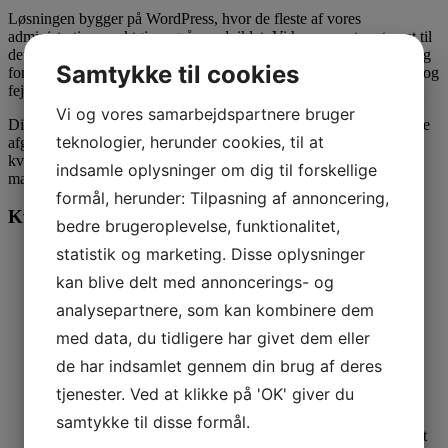
Løsningen bygger på WordPress, hvor de fleste af vores
administrative værktøjer også er udviklet. Vi har presset systemet til
det yderste og udfordrer dagligt mulighederne. Det meste udvikling
Samtykke til cookies
foregår meget agilt, med plads til både nyskabende eksperimenter og
fejl.
Vi og vores samarbejdspartnere bruger
Din uddannelsesmæssige baggrund, eller om du er selvlært, er ikke
teknologier, herunder cookies, til at
afgørende. Det der for alvor betyder noget er, at du har de rette
kvalifikationer, et stærkt drive og en indædt passion for at udvikle
indsamle oplysninger om dig til forskellige
markedets bedste løsninger.
formål, herunder: Tilpasning af annoncering,
Kvalifikationer for den rette ansøger:
bedre brugeroplevelse, funktionalitet,
statistik og marketing. Disse oplysninger
Minimum 3 års erfaring med WordPress udvikling
Det er en fordel hvis du har erfaring med WP Genesis
kan blive delt med annoncerings- og
framework
analysepartnere, som kan kombinere dem
Solid erfaring med PHP, MySQL, jQuery, JavaScript og
CSS3
med data, du tidligere har givet dem eller
Erfaring med Linux/SSH og gerne Nginx
Du er fokuseret på høj kvalitet og systematisk kodning
de har indsamlet gennem din brug af deres
Du er vant til at arbejde med et team af egne og remote
tjenester. Ved at klikke på 'OK' giver du
udviklere
Du er flydende på dansk og sikker i engelsk
samtykke til disse formål.
Du forstår vigtigheden af, at man i en virksomhed har en tæt