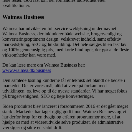
fede fester. God fast løn, der forhandles individuelt efter
kvalifikationer.
Waimea Business
Waimea har udviklet en full-service webløsning under navnet
Waimea Business, der inkluderer både website, brugervenligt og
konverteringsoptimeret design, velskrevet indhold, samt effektiv
markedsføring, SEO og linkbuilding. Det hele sælges til en fast lav
og 100% gennemsigtig pris, med korte bindinger, der gør at de fleste
virksomheder kan være med.
Du kan læse mere om Waimea Business her:
www.waimea.dk/business
Den samlede løsning kunderne får er teknisk set blandt de bedste i
markedet. Det er vores mål, altid at være på forkant med
udviklingen, og leve op til de nyeste standarder. Vi har meget fokus
på brugervenlighed, SEO og høje konverteringer.
Siden produktet blev lanceret i forsommeren 2016 er det gået meget
stærkt. Markedet har taget rigtig godt imod Waimea Business og vi
har derfor brug for en dygtig og erfaren programmør mere, til at
hjælpe os med at videreudvikle selve produktet, de administrative
værktøjer og sikre en stabil drift.