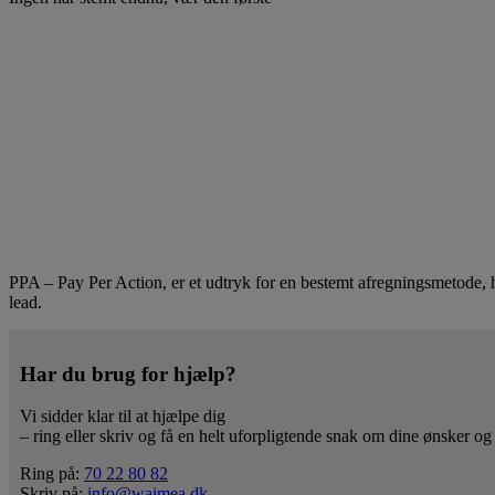
PPA – Pay Per Action, er et udtryk for en bestemt afregningsmetode, h
lead.
Har du brug for hjælp?
Vi sidder klar til at hjælpe dig
– ring eller skriv og få en helt uforpligtende snak om dine ønsker og
Ring på:
70 22 80 82
Skriv på:
info@waimea.dk