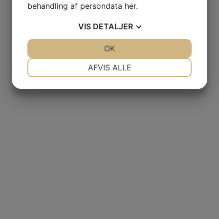
behandling af persondata
her
.
VIS
DETALJER
JA
NEJ
OK
JA
NEJ
NØDVENDIGE
PRÆFERENCER
AFVIS ALLE
JA
NEJ
JA
NEJ
MARKETING
STATISTIK