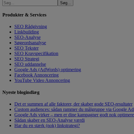
Produkter & Services
SEO Rådgivning
Linkbuilding
SEO-Analyse
Søgeordsanalyse
SEO Tekster
SEO Kravspecifikation
SEO Strategi
SEO uddannelse
Google Ads (AdWords) optimering
Facebook Annoncering
YouTube Video Annoncering
Nyeste blogindlæg
Det er summen af alle faktorer, der skaber gode SEO-resultater
Custom audiences: sådan rammer du målgruppe via Google Ad
Google Ads virker – men er dine kampagner godt nok optimeret?
Sådan skaber en SEO-Analyse værdi
Har du en stærk (nok) linkstrategi?