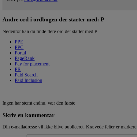
Andre ord i ordbogen der starter med: P
Nedenfor kan du finde flere ord der starter med P
PPE
PPC
Portal
PageRank
Pay for placement
PR
Paid Search
Paid Inclusion
Ingen har stemt endnu, vær den første
Skriv en kommentar
Din e-mailadresse vil ikke blive publiceret.
Krævede felter er marker