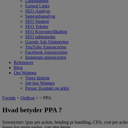
Linkbuilding
Earned Links
SEO-Analyse
Søgeordsanalyse
SEO Strategi
SEO Tekster
SEO Kravspecifikation
SEO uddannelse
Google Ads Optimering
YouTube Annoncering
Facebook Annoncering
Instagram annoncering
Referencer
Blog
Om Waimea
Vores historie
Job hos Waimea
Presse: Kontakt og arkiv
Forside
>
Ordbog
> > PPA
Hvad betyder PPA ?
Synonymer: [pay per action, betaling pr handling, CPA, cost per actio
Ingen har stemt endnu, vær den første