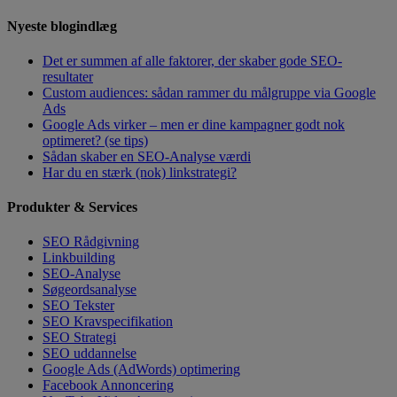
Nyeste blogindlæg
Det er summen af alle faktorer, der skaber gode SEO-
resultater
Custom audiences: sådan rammer du målgruppe via Google
Ads
Google Ads virker – men er dine kampagner godt nok
optimeret? (se tips)
Sådan skaber en SEO-Analyse værdi
Har du en stærk (nok) linkstrategi?
Produkter & Services
SEO Rådgivning
Linkbuilding
SEO-Analyse
Søgeordsanalyse
SEO Tekster
SEO Kravspecifikation
SEO Strategi
SEO uddannelse
Google Ads (AdWords) optimering
Facebook Annoncering