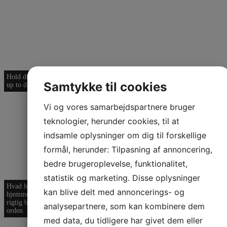
Kontaktinfo
Hold din hjemmeside
Din hjemmeside må
Samtykke til cookies
up to date
ikke være ensom
Waimea Digital ApS
Ørestads Boulevard
Vi og vores samarbejdspartnere bruger
108
teknologier, herunder cookies, til at
2300
København S
+4571995859
indsamle oplysninger om dig til forskellige
info@waimea.dk
formål, herunder: Tilpasning af annoncering,
bedre brugeroplevelse, funktionalitet,
statistik og marketing. Disse oplysninger
Hvad hvis din
Det skal være let at
Din hjemmeside skal
kan blive delt med annoncerings- og
hjemmeside var en
betale i din webshop
være hurtig
rigtig butik? Hold
analysepartnere, som kan kombinere dem
orden
med data, du tidligere har givet dem eller