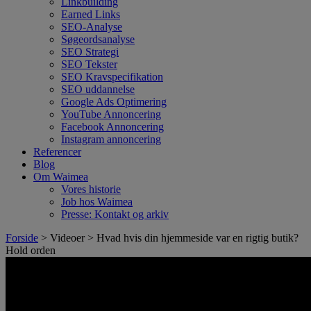
Linkbuilding
Earned Links
SEO-Analyse
Søgeordsanalyse
SEO Strategi
SEO Tekster
SEO Kravspecifikation
SEO uddannelse
Google Ads Optimering
YouTube Annoncering
Facebook Annoncering
Instagram annoncering
Referencer
Blog
Om Waimea
Vores historie
Job hos Waimea
Presse: Kontakt og arkiv
Forside
> Videoer > Hvad hvis din hjemmeside var en rigtig butik?
Hold orden
Hvad hvis din
hjemmeside