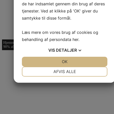
de har indsamlet gennem din brug af deres
tjenester. Ved at klikke på 'OK' giver du
samtykke til disse formål.
Læs mere om vores brug af cookies og
behandling af persondata
her
.
Hjemmeside giver 85-
Hjemmeside gav
En professionel
90% af kunderne
300% vækst
hjemmeside - til
VIS
DETALJER
håndværkere
JA
NEJ
OK
JA
NEJ
NØDVENDIGE
PRÆFERENCER
AFVIS ALLE
JA
NEJ
JA
NEJ
MARKETING
STATISTIK