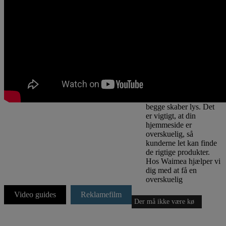
var en rigtig
butik? Hold
orden
Du skal ikke tilbyde
dine kunder et
stearinlys, når de
spørger efter en pære –
heller ikke selvom de
begge skaber lys. Det
er vigtigt, at din
hjemmeside er
overskuelig, så
kunderne let kan finde
de rigtige produkter.
Hos Waimea hjælper vi
dig med at få en
overskuelig
hjemmeside, så dine
Video guides
Reklamefilm
kunder kommer igen
Der må ikke være kø
næste gang en pære er
sprunget.