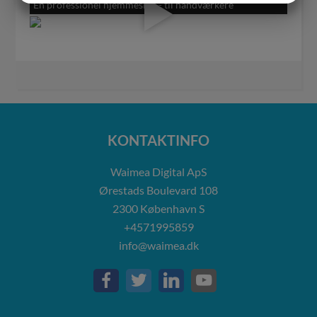
En professionel hjemmeside - til håndværkere
MARKETING
STATISTIK
KONTAKTINFO
Waimea Digital ApS
Ørestads Boulevard 108
2300
København S
+4571995859
info@waimea.dk