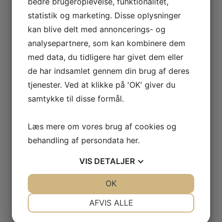
bedre brugeroplevelse, funktionalitet,
statistik og marketing. Disse oplysninger
kan blive delt med annoncerings- og
Hvad hvis din hjemmeside var en rigtig butik? Hold
analysepartnere, som kan kombinere dem
orden
med data, du tidligere har givet dem eller
de har indsamlet gennem din brug af deres
Det skal være let at betale i din webshop
tjenester. Ved at klikke på 'OK' giver du
samtykke til disse formål.
Din hjemmeside skal være hurtig
Læs mere om vores brug af cookies og
behandling af persondata
her
.
Hjemmeside giver 85-90% af kunderne
VIS
DETALJER
JA
NEJ
OK
JA
NEJ
Hjemmeside gav 300% vækst
NØDVENDIGE
PRÆFERENCER
AFVIS ALLE
JA
NEJ
JA
NEJ