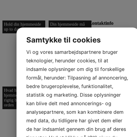
vigtigste markedsføring
nåede Kira sine mål på
blot 2 år, som hun ellers
forventede ville tage 4
Kontaktinfo
Hold din hjemmeside
Din hjemmeside må
år. En vækst på hele
up to date
ikke være ensom
300% …!
Waimea Digital ApS
Samtykke til cookies
Ørestads Boulevard
Vil du også have nye
108
kunder med en effektiv
Vi og vores samarbejdspartnere bruger
2300
København S
hjemmeside?
Se mere
+4571995859
her
.
teknologier, herunder cookies, til at
info@waimea.dk
indsamle oplysninger om dig til forskellige
formål, herunder: Tilpasning af annoncering,
bedre brugeroplevelse, funktionalitet,
Hvad hvis din
Det skal være let at
Din hjemmeside skal
statistik og marketing. Disse oplysninger
hjemmeside var en
betale i din webshop
være hurtig
rigtig butik? Hold
kan blive delt med annoncerings- og
orden
analysepartnere, som kan kombinere dem
med data, du tidligere har givet dem eller
de har indsamlet gennem din brug af deres