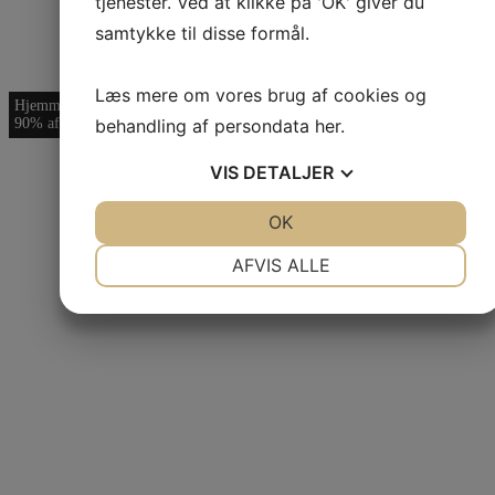
tjenester. Ved at klikke på 'OK' giver du
samtykke til disse formål.
Læs mere om vores brug af cookies og
Hjemmeside giver 85-
Hjemmeside gav
En professionel
behandling af persondata
her
.
90% af kunderne
300% vækst
hjemmeside - til
håndværkere
VIS
DETALJER
JA
NEJ
OK
JA
NEJ
NØDVENDIGE
PRÆFERENCER
AFVIS ALLE
JA
NEJ
JA
NEJ
MARKETING
STATISTIK