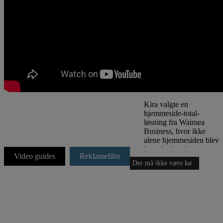
505Kira sprang ud som
iværksætter med
klinikken
Waxandmakeup. For at
tiltrække nye kunder
skulle hun naturligvis
bruge en god
hjemmeside.
Kira valgte en
hjemmeside-total-
løsning fra Waimea
Business, hvor ikke
alene hjemmesiden blev
lavet for hende, men
Video guides
Reklamefilm
også alt indholdet og
Der må ikke være kø
ikke mindst den
løbende markedsføring
af den.
Det viste sig at være et
klogt valg. For med
hjemmesiden som