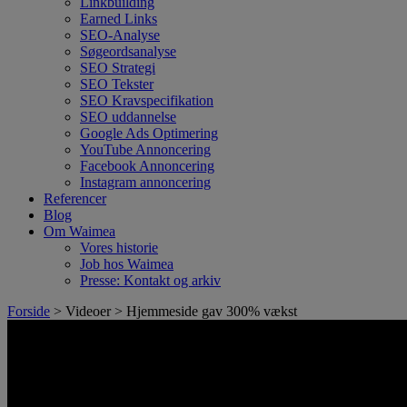
Linkbuilding
Earned Links
SEO-Analyse
Søgeordsanalyse
SEO Strategi
SEO Tekster
SEO Kravspecifikation
SEO uddannelse
Google Ads Optimering
YouTube Annoncering
Facebook Annoncering
Instagram annoncering
Referencer
Blog
Om Waimea
Vores historie
Job hos Waimea
Presse: Kontakt og arkiv
Forside
> Videoer > Hjemmeside gav 300% vækst
Hjemmeside
gav 300%
vækst