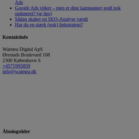
Ads
Google Ads virker – men er dine kampagner godt nok
optimeret? (se tips)
Sådan skaber en SEO-Analyse værdi
Har du en stærk (nok) linkstrategi?
Kontaktinfo
Waimea Digital ApS
Ørestads Boulevard 108
2300
København S
+4571995859
info@waimea.dk
Åbningstider