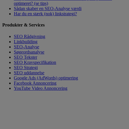
optimeret? (se tips)
Sådan skaber en SEO-Analyse værdi
Har du en stærk (nok) linkstrategi?
Produkter & Services
SEO Rådgivning
Linkbuilding
SEO-Analyse
Søgeordsanalyse
SEO Tekster
SEO Kravspecifikation
SEO Strategi
SEO uddannelse
Google Ads (AdWords) optimering
Facebook Annoncering
YouTube Video Annoncering