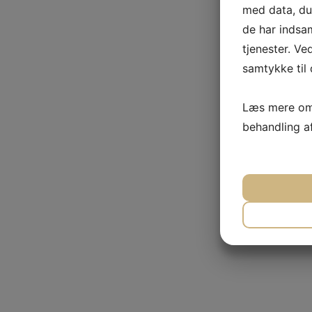
med data, du 
de har indsa
tjenester. Ve
samtykke til 
Læs mere om 
behandling a
JA
N
NØDVEN
JA
N
MARKET