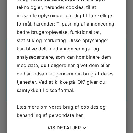
linkbuilding
,
Ranking
,
SEO
,
User
teknologier, herunder cookies, til at
Engagement Data
indsamle oplysninger om dig til forskellige
3
stemmer - gennemsnit
5,0
formål, herunder: Tilpasning af annoncering,
bedre brugeroplevelse, funktionalitet,
statistik og marketing. Disse oplysninger
Mikkel deMib Svendsen
kan blive delt med annoncerings- og
analysepartnere, som kan kombinere dem
Udviklingsdirektør og stiftende partner
med data, du tidligere har givet dem eller
i Waimea Digital. Har siden 1996
de har indsamlet gennem din brug af deres
arbejdet med søgemaskiner - teknisk udvikling, drift
tjenester. Ved at klikke på 'OK' giver du
af søgemaskiner og som rådgiver for store og små
samtykke til disse formål.
virksomheder i hele verden.
Læs mere om vores brug af cookies og
behandling af persondata
her
.
KOMMENTARER
VIS
DETALJER