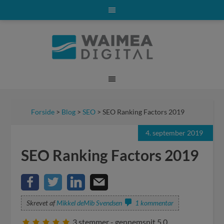
Forside
>
Blog
>
SEO
> SEO Ranking Factors 2019
4. september 2019
SEO Ranking Factors 2019
Skrevet af
Mikkel deMib Svendsen
1 kommentar
3
stemmer - gennemsnit
5,0