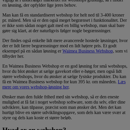
en løsning, der opfylder lige jeres behov.
Man kan få en standardiseret webshop for helt ned til 3-400 kroner
pr. måned. Men så er den også meget begrænset i funktionalitet. Der
er ikke som sådan noget galt med en billig webshop, man skal bare
gøre sig klart, at der naturligvis følger nogle begrænsninger.
Der findes også enkelte lidt mere avancerede hostede løsninger, hvor
der er lidt færre begrænsninger mod en lidt højere pris. Et godt
eksempel på en sådan løsning er
Waimea Business Webshop
, som vi
tilbyder her.
En Waimea Business Webshop er en god løsning for små webshops,
hvor du blot ønsker at sælge gavekort eller e-bøger, men også lidt
større webshops, hvor du ønsker at sælge fysiske produkter. Du kan
få en Waimea Business webshop for kun 395 kr. om måneden.
Læs
mere om vores webshop-løsning her
.
Ønsker man den fulde frihed med sin webshop, så er den eneste
mulighed at få fat i noget webshop software, som du selv, eller dine
udviklere, kan tilpasse, præcist som man ønsker det. Men det kan
hurtigt blive en større udviklingsopgave, som dels kan være svær at
styre og dels kan koste et større beløb.
Hvad er en webshop?