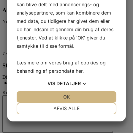
kan blive delt med annoncerings- og
Andre ord i ordbogen der starter med: W
analysepartnere, som kan kombinere dem
med data, du tidligere har givet dem eller
Nedenfor kan du finde flere ord der starter med W
de har indsamlet gennem din brug af deres
Webserver
tjenester. Ved at klikke på 'OK' giver du
samtykke til disse formål.
7
stemmer - gennemsnit
4,4
Læs mere om vores brug af cookies og
Skriv en kommentar
behandling af persondata
her
.
Din e-mailadresse vil ikke blive publiceret.
Krævede felter er
markeret med
*
VIS
DETALJER
Kommentar
JA
NEJ
OK
JA
NEJ
NØDVENDIGE
PRÆFERENCER
AFVIS ALLE
JA
NEJ
JA
NEJ
MARKETING
STATISTIK