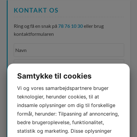
KONTAKT OS
Ring og få en snak på
78 76 10 30
eller brug
kontaktformularen
Samtykke til cookies
Vi og vores samarbejdspartnere bruger
teknologier, herunder cookies, til at
indsamle oplysninger om dig til forskellige
formål, herunder: Tilpasning af annoncering,
bedre brugeroplevelse, funktionalitet,
statistik og marketing. Disse oplysninger
Jeg er ikke en robot