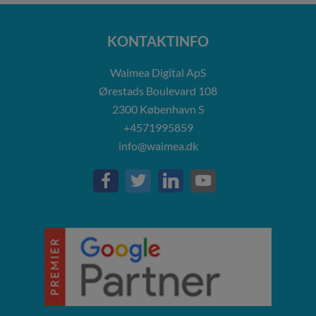
KONTAKTINFO
Waimea Digital ApS
Ørestads Boulevard 108
2300
København S
+4571995859
info@waimea.dk