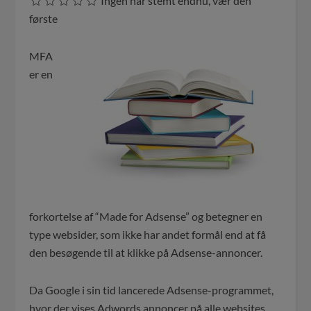
Ingen har stemt endnu, vær den
første
MFA
er en
forkortelse af “Made for Adsense” og betegner en
type websider, som ikke har andet formål end at få
den besøgende til at klikke på Adsense-annoncer.
Da Google i sin tid lancerede Adsense-programmet,
hvor der vises Adwords annoncer på alle websites