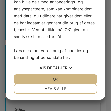
kan blive delt med annoncerings- og
analysepartnere, som kan kombinere dem
med data, du tidligere har givet dem eller
de har indsamlet gennem din brug af deres
tjenester. Ved at klikke på 'OK' giver du
samtykke til disse formål.
Læs mere om vores brug af cookies og
behandling af persondata
her
.
VIS
DETALJER
Waimea er certificeret
JA
NEJ
OK
JA
NEJ
Google AdWords Premier Partner
NØDVENDIGE
PRÆFERENCER
AFVIS ALLE
JA
NEJ
JA
NEJ
MARKETING
STATISTIK