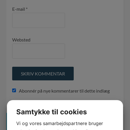
E-mail
*
Websted
Abonnér på nye kommentarer til dette indlæg
Samtykke til cookies
KONTAKT OS
Vi og vores samarbejdspartnere bruger