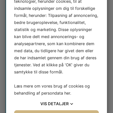
teknologier, herunder cookies, til at
Ring og få en snak på
78 76 10 30
eller brug
indsamle oplysninger om dig til forskellige
kontaktformularen
formål, herunder: Tilpasning af annoncering,
bedre brugeroplevelse, funktionalitet,
statistik og marketing. Disse oplysninger
kan blive delt med annoncerings- og
analysepartnere, som kan kombinere dem
med data, du tidligere har givet dem eller
de har indsamlet gennem din brug af deres
tjenester. Ved at klikke på 'OK' giver du
samtykke til disse formål.
Læs mere om vores brug af cookies og
behandling af persondata
her
.
Jeg er ikke en robot
VIS
DETALJER