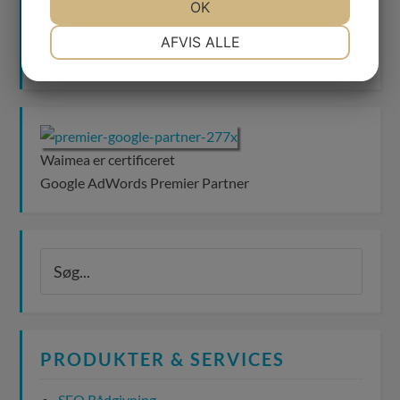
JA
NEJ
OK
JA
NEJ
NØDVENDIGE
PRÆFERENCER
AFVIS ALLE
JA
NEJ
JA
NEJ
MARKETING
STATISTIK
Waimea er certificeret
Google AdWords Premier Partner
PRODUKTER & SERVICES
SEO Rådgivning