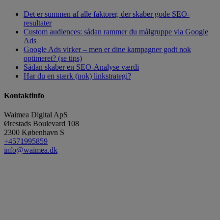
Det er summen af alle faktorer, der skaber gode SEO-
resultater
Custom audiences: sådan rammer du målgruppe via Google
Ads
Google Ads virker – men er dine kampagner godt nok
optimeret? (se tips)
Sådan skaber en SEO-Analyse værdi
Har du en stærk (nok) linkstrategi?
Kontaktinfo
Waimea Digital ApS
Ørestads Boulevard 108
2300
København S
+4571995859
info@waimea.dk