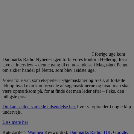
I forrige uge kom
Danmarks Radio Nyheder igen forbi vores kontor i Hellerup, for at
lave et interview – denne gang til en udsendelse i Magasinet Penge
om sikker handel på Nettet, som blev i sidste uge.
Vores rolle var, som eksperter i søgemaskiner og SEO, at fortælle
lidt op hvad man kan forvente af søgemaskinerne og hvad man skal
være opmærksom på, for at finde det man leder efter – f.eks. den
billigste pris.
Du kan se den samlede udsendelse her
, hvor vi optræder i nogle klip
undervejs.
Læs mere her
Kategori(er):
Waimea
Keyword(s):
Danmarks Radio
,
DR
,
Google
,