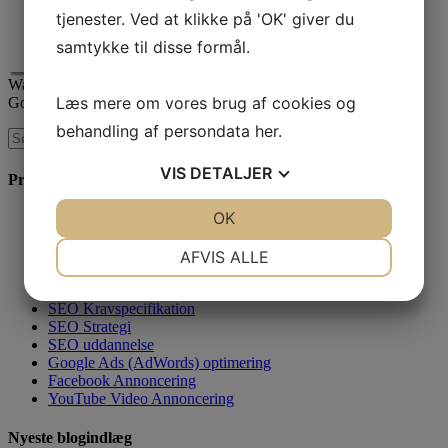
tjenester. Ved at klikke på 'OK' giver du
samtykke til disse formål.
Waimea er certificeret
Læs mere om vores brug af cookies og
Google AdWords Premier Partner
behandling af persondata
her
.
VIS
DETALJER
Produkter & Services
JA
NEJ
OK
JA
NEJ
SEO Rådgivning
Linkbuilding
NØDVENDIGE
PRÆFERENCER
SEO-Analyse
AFVIS ALLE
Søgeordsanalyse
JA
NEJ
JA
NEJ
SEO Tekster
SEO Kravspecifikation
MARKETING
STATISTIK
SEO Strategi
SEO uddannelse
Google Ads (AdWords) optimering
Facebook Annoncering
YouTube Video Annoncering
Nyeste blogindlæg