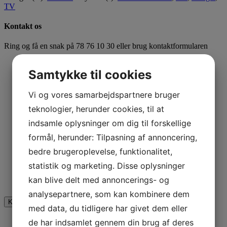
TV
Kontakt os
Ring og få en snak på
78 76 10 30
eller brug kontaktformularen
Navn
*
Samtykke til cookies
*
Vi og vores samarbejdspartnere bruger
teknologier, herunder cookies, til at
indsamle oplysninger om dig til forskellige
Email
formål, herunder: Tilpasning af annoncering,
Dette felt er til validering og bør ikke ændres.
bedre brugeroplevelse, funktionalitet,
statistik og marketing. Disse oplysninger
Jeg er ikke en robot
kan blive delt med annoncerings- og
analysepartnere, som kan kombinere dem
med data, du tidligere har givet dem eller
de har indsamlet gennem din brug af deres