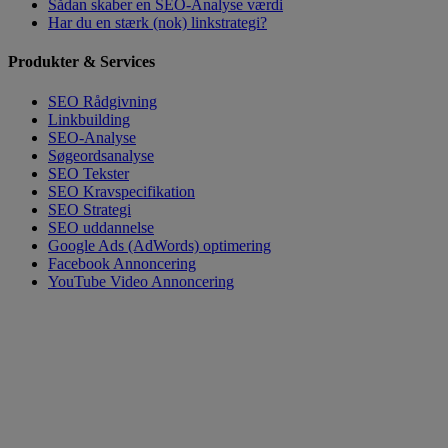
Sådan skaber en SEO-Analyse værdi
Har du en stærk (nok) linkstrategi?
Produkter & Services
SEO Rådgivning
Linkbuilding
SEO-Analyse
Søgeordsanalyse
SEO Tekster
SEO Kravspecifikation
SEO Strategi
SEO uddannelse
Google Ads (AdWords) optimering
Facebook Annoncering
YouTube Video Annoncering