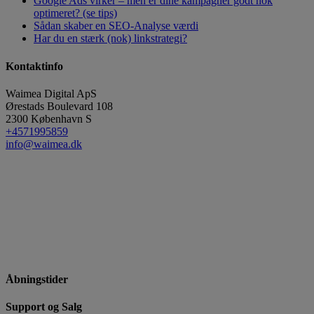
Google Ads virker – men er dine kampagner godt nok
optimeret? (se tips)
Sådan skaber en SEO-Analyse værdi
Har du en stærk (nok) linkstrategi?
Kontaktinfo
Waimea Digital ApS
Ørestads Boulevard 108
2300
København S
+4571995859
info@waimea.dk
Åbningstider
Support og Salg