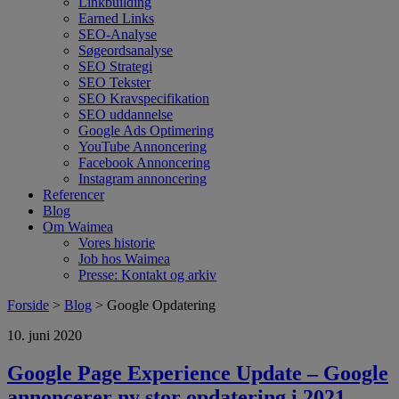
Linkbuilding
Earned Links
SEO-Analyse
Søgeordsanalyse
SEO Strategi
SEO Tekster
SEO Kravspecifikation
SEO uddannelse
Google Ads Optimering
YouTube Annoncering
Facebook Annoncering
Instagram annoncering
Referencer
Blog
Om Waimea
Vores historie
Job hos Waimea
Presse: Kontakt og arkiv
Forside
>
Blog
> Google Opdatering
10. juni 2020
Google Page Experience Update – Google
annoncerer ny stor opdatering i 2021