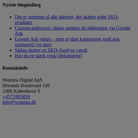
Nyeste blogindlæg
Det er summen af alle faktorer, der skaber gode SEO-
resultater
Custom audiences: sådan rammer du målgruppe via Google
Ads
Google Ads virker – men er dine kampagner godt nok
optimeret? (se tips)
Sådan skaber en SEO-Analyse værdi
Har du en stærk (nok) linkstrategi?
Kontaktinfo
Waimea Digital ApS
Ørestads Boulevard 108
2300
København S
+4571995859
info@waimea.dk