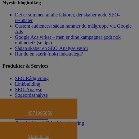
Nyeste blogindlæg
Det er summen af alle faktorer, der skaber gode SEO-
resultater
Custom audiences: sådan rammer du målgruppe via Google
Ads
Google Ads virker – men er dine kampagner godt nok
optimeret? (se tips)
Sådan skaber en SEO-Analyse værdi
Har du en stærk (nok) linkstrategi?
Produkter & Services
SEO Rådgivning
Linkbuilding
SEO-Analyse
Søgeordsanalyse
SEO Tekster
SEO Kravspecifikation
SEO Strategi
+4571995859
SEO uddannelse
Google Ads (AdWords) optimering
Facebook Annoncering
YouTube Video Annoncering
Skriv til os