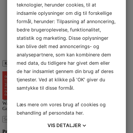
teknologier, herunder cookies, til at
indsamle oplysninger om dig til forskellige
formål, herunder: Tilpasning af annoncering,
Comments
bedre brugeroplevelse, funktionalitet,
Dette felt er til validering og bør ikke ændres.
statistik og marketing. Disse oplysninger
kan blive delt med annoncerings- og
Jeg er ikke en robot
analysepartnere, som kan kombinere dem
med data, du tidligere har givet dem eller
de har indsamlet gennem din brug af deres
tjenester. Ved at klikke på 'OK' giver du
samtykke til disse formål.
Waimea er certificeret
Læs mere om vores brug af cookies og
Google AdWords Premier Partner
behandling af persondata
her
.
VIS
DETALJER
Produkter & Services