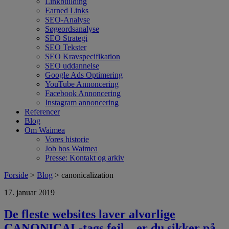
Linkbuilding
Earned Links
SEO-Analyse
Søgeordsanalyse
SEO Strategi
SEO Tekster
SEO Kravspecifikation
SEO uddannelse
Google Ads Optimering
YouTube Annoncering
Facebook Annoncering
Instagram annoncering
Referencer
Blog
Om Waimea
Vores historie
Job hos Waimea
Presse: Kontakt og arkiv
Forside
>
Blog
> canonicalization
17. januar 2019
De fleste websites laver alvorlige
CANONICAL-tags fejl – er du sikker på