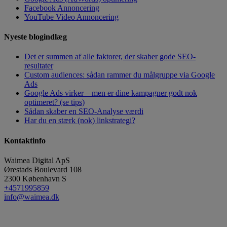
Facebook Annoncering
YouTube Video Annoncering
Nyeste blogindlæg
Det er summen af alle faktorer, der skaber gode SEO-
resultater
Custom audiences: sådan rammer du målgruppe via Google
Ads
Google Ads virker – men er dine kampagner godt nok
optimeret? (se tips)
Sådan skaber en SEO-Analyse værdi
Har du en stærk (nok) linkstrategi?
Kontaktinfo
Waimea Digital ApS
Ørestads Boulevard 108
2300
København S
+4571995859
info@waimea.dk