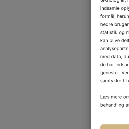
indsamle oply
formål, herun
bedre brugero
statistik og 
kan blive de
analysepart
med data, du 
de har indsa
tjenester. Ve
samtykke til 
Læs mere om 
behandling a