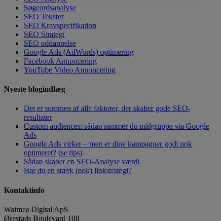
Søgeordsanalyse
SEO Tekster
SEO Kravspecifikation
SEO Strategi
SEO uddannelse
Google Ads (AdWords) optimering
Facebook Annoncering
YouTube Video Annoncering
Nyeste blogindlæg
Det er summen af alle faktorer, der skaber gode SEO-
resultater
Custom audiences: sådan rammer du målgruppe via Google
Ads
Google Ads virker – men er dine kampagner godt nok
optimeret? (se tips)
Sådan skaber en SEO-Analyse værdi
Har du en stærk (nok) linkstrategi?
Kontaktinfo
Waimea Digital ApS
Ørestads Boulevard 108