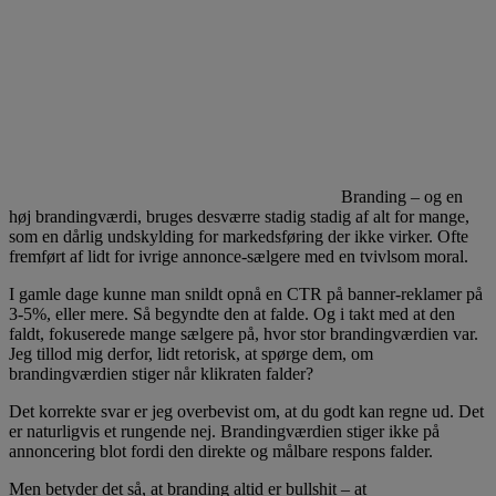
Branding – og en
høj brandingværdi, bruges desværre stadig stadig af alt for mange,
som en dårlig undskylding for markedsføring der ikke virker. Ofte
fremført af lidt for ivrige annonce-sælgere med en tvivlsom moral.
I gamle dage kunne man snildt opnå en CTR på banner-reklamer på
3-5%, eller mere. Så begyndte den at falde. Og i takt med at den
faldt, fokuserede mange sælgere på, hvor stor brandingværdien var.
Jeg tillod mig derfor, lidt retorisk, at spørge dem, om
brandingværdien stiger når klikraten falder?
Det korrekte svar er jeg overbevist om, at du godt kan regne ud. Det
er naturligvis et rungende nej. Brandingværdien stiger ikke på
annoncering blot fordi den direkte og målbare respons falder.
Men betyder det så, at branding altid er bullshit – at