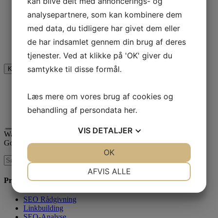
kan blive delt med annoncerings- og
Name
Dette felt er til validering og bør ikke ændres.
analysepartnere, som kan kombinere dem
med data, du tidligere har givet dem eller
de har indsamlet gennem din brug af deres
Jeg er ikke en robot
tjenester. Ved at klikke på 'OK' giver du
samtykke til disse formål.
Læs mere om vores brug af cookies og
behandling af persondata
her
.
VIS
DETALJER
Waimea er certificeret
Google AdWords Premier Partner
JA
NEJ
OK
JA
NEJ
NØDVENDIGE
PRÆFERENCER
AFVIS ALLE
Produkter & Services
JA
NEJ
JA
NEJ
SEO Rådgivning
MARKETING
STATISTIK
Linkbuilding
SEO-Analyse