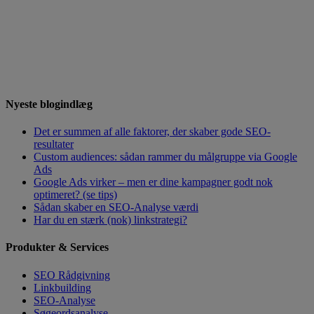
Nyeste blogindlæg
Det er summen af alle faktorer, der skaber gode SEO-
resultater
Custom audiences: sådan rammer du målgruppe via Google
Ads
Google Ads virker – men er dine kampagner godt nok
optimeret? (se tips)
Sådan skaber en SEO-Analyse værdi
Har du en stærk (nok) linkstrategi?
Produkter & Services
SEO Rådgivning
Linkbuilding
SEO-Analyse
Søgeordsanalyse