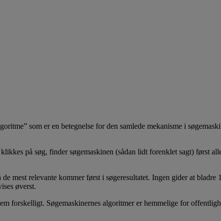
oritme” som er en betegnelse for den samlede mekanisme i søgemaskinen, 
r klikkes på søg, finder søgemaskinen (sådan lidt forenklet sagt) først 
de mest relevante kommer først i søgeresultatet. Ingen gider at bladre 10 
vises øverst.
er dem forskelligt. Søgemaskinernes algoritmer er hemmelige for offent