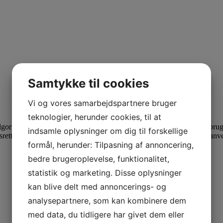
Samtykke til cookies
Vi og vores samarbejdspartnere bruger
teknologier, herunder cookies, til at
ritmer tilhører os alle sammen. Det er matematiske modeller der brug
indsamle oplysninger om dig til forskellige
etten til egne data. Matematikken og den viden den knytter sig til anv
formål, herunder: Tilpasning af annoncering,
bedre brugeroplevelse, funktionalitet,
statistik og marketing. Disse oplysninger
kan blive delt med annoncerings- og
analysepartnere, som kan kombinere dem
med data, du tidligere har givet dem eller