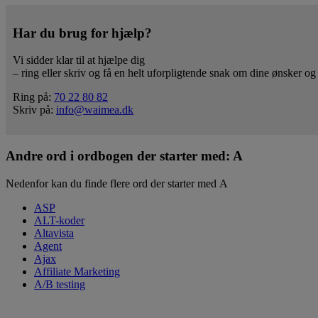
Har du brug for hjælp?
Vi sidder klar til at hjælpe dig
– ring eller skriv og få en helt uforpligtende snak om dine ønsker og
Ring på:
70 22 80 82
Skriv på:
info@waimea.dk
Andre ord i ordbogen der starter med: A
Nedenfor kan du finde flere ord der starter med A
ASP
ALT-koder
Altavista
Agent
Ajax
Affiliate Marketing
A/B testing