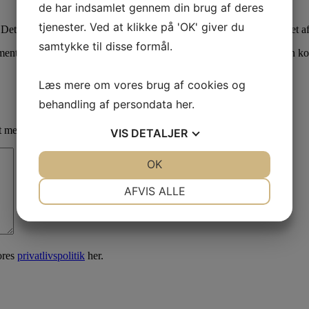
de har indsamlet gennem din brug af deres
tjenester. Ved at klikke på 'OK' giver du
et er deres IP, hvoraf det meste iøvrigt enten er patenteret, beskyttet a
samtykke til disse formål.
ter kan naturligvis ikke beskyttes – og bliver det heller ikke, men ko
Læs mere om vores brug af cookies og
behandling af persondata
her
.
et med
*
VIS
DETALJER
JA
NEJ
OK
JA
NEJ
NØDVENDIGE
PRÆFERENCER
AFVIS ALLE
JA
NEJ
JA
NEJ
MARKETING
STATISTIK
ores
privatlivspolitik
her.