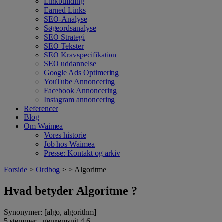
Linkbuilding
Earned Links
SEO-Analyse
Søgeordsanalyse
SEO Strategi
SEO Tekster
SEO Kravspecifikation
SEO uddannelse
Google Ads Optimering
YouTube Annoncering
Facebook Annoncering
Instagram annoncering
Referencer
Blog
Om Waimea
Vores historie
Job hos Waimea
Presse: Kontakt og arkiv
Forside
>
Ordbog
> > Algoritme
Hvad betyder Algoritme ?
Synonymer: [algo, algorithm]
5
stemmer - gennemsnit
4,6