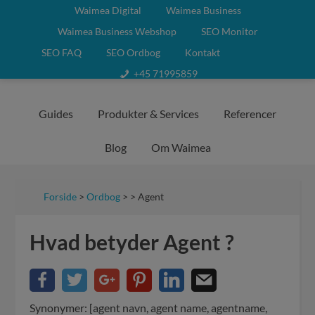
Waimea Digital
Waimea Business
Waimea Business Webshop
SEO Monitor
SEO FAQ
SEO Ordbog
Kontakt
+45 71995859
Guides
Produkter & Services
Referencer
Blog
Om Waimea
Forside
>
Ordbog
> > Agent
Hvad betyder Agent ?
Synonymer: [agent navn, agent name, agentname,