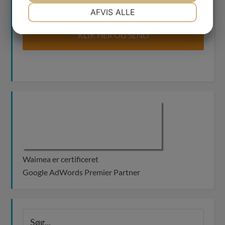
NØDVENDIGE
PRÆFERENCER
AFVIS ALLE
JA
NEJ
JA
NEJ
MARKETING
STATISTIK
Waimea er certificeret
Google AdWords Premier Partner