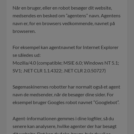
Når en bruger, eller en robot besøger dit website,
medsendes en besked om ”agentens” navn. Agentens
navn er, for en browsers vedkommende, navnet på
browseren.
For eksempel kan agentnavnet for Internet Explorer
se således ud:
Mozilla/4.0 (compatible; MSIE 6.0; Windows NT 5.1;
SV1; .NET CLR 1.1.4322; .NET CLR 2.0.50727)
Søgemaskinernes robotter har normalt også et agent
navn de medsender, når de besøger dine sider. For
eksempel bruger Googles robot navnet ”Googlebot”.
Agent-informationen gemmes i dine logfiler, så du
senere kan analysere, hvilke agenter der har besøgt
dit website. Det kan du f.eks. bruge, hvis du vil se