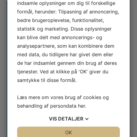
indsamle oplysninger om dig til forskellige
KONTAKT OS
formål, herunder: Tilpasning af annoncering,
bedre brugeroplevelse, funktionalitet,
Ring og få en snak på
78 76 10 30
eller brug
statistik og marketing. Disse oplysninger
kontaktformularen
kan blive delt med annoncerings- og
analysepartnere, som kan kombinere dem
med data, du tidligere har givet dem eller
de har indsamlet gennem din brug af deres
tjenester. Ved at klikke på 'OK' giver du
samtykke til disse formål.
Læs mere om vores brug af cookies og
behandling af persondata
her
.
VIS
DETALJER
JA
NEJ
OK
JA
NEJ
Jeg er ikke en robot