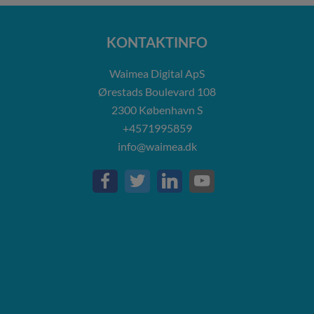
KONTAKTINFO
Waimea Digital ApS
Ørestads Boulevard 108
2300
København S
+4571995859
info@waimea.dk