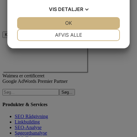
VIS
DETALJER
Jeg er ikke en robot
JA
NEJ
OK
JA
NEJ
NØDVENDIGE
PRÆFERENCER
AFVIS ALLE
JA
NEJ
JA
NEJ
MARKETING
STATISTIK
Waimea er certificeret
Google AdWords Premier Partner
Produkter & Services
SEO Rådgivning
Linkbuilding
SEO-Analyse
Søgeordsanalyse