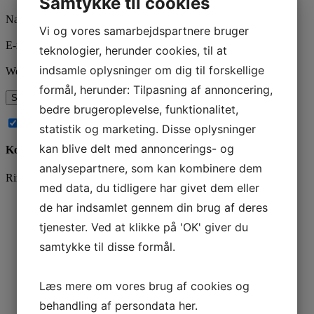
Samtykke til cookies
Navn
*
Vi og vores samarbejdspartnere bruger
E-mail
*
teknologier, herunder cookies, til at
indsamle oplysninger om dig til forskellige
Websted
formål, herunder: Tilpasning af annoncering,
bedre brugeroplevelse, funktionalitet,
Abonnér på nye kommentarer til dette indlæg
statistik og marketing. Disse oplysninger
kan blive delt med annoncerings- og
Kontakt os
analysepartnere, som kan kombinere dem
Ring og få en snak på
78 76 10 30
eller brug kontaktformularen
med data, du tidligere har givet dem eller
Navn
*
de har indsamlet gennem din brug af deres
tjenester. Ved at klikke på 'OK' giver du
*
samtykke til disse formål.
Læs mere om vores brug af cookies og
Comments
behandling af persondata
her
.
Dette felt er til validering og bør ikke ændres.