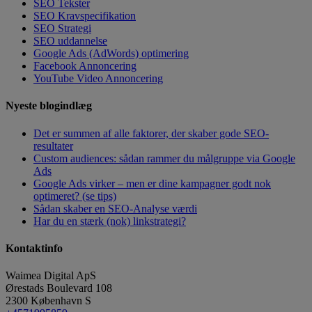
SEO Tekster
SEO Kravspecifikation
SEO Strategi
SEO uddannelse
Google Ads (AdWords) optimering
Facebook Annoncering
YouTube Video Annoncering
Nyeste blogindlæg
Det er summen af alle faktorer, der skaber gode SEO-
resultater
Custom audiences: sådan rammer du målgruppe via Google
Ads
Google Ads virker – men er dine kampagner godt nok
optimeret? (se tips)
Sådan skaber en SEO-Analyse værdi
Har du en stærk (nok) linkstrategi?
Kontaktinfo
Waimea Digital ApS
Ørestads Boulevard 108
2300
København S