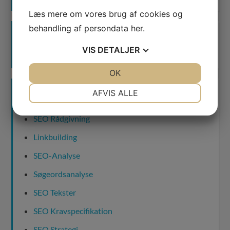
Læs mere om vores brug af cookies og
behandling af persondata
her
.
VIS
DETALJER
JA
NEJ
OK
JA
NEJ
NØDVENDIGE
PRÆFERENCER
AFVIS ALLE
PRODUKTER & SERVICES
JA
NEJ
JA
NEJ
SEO Rådgivning
MARKETING
STATISTIK
Linkbuilding
SEO-Analyse
Søgeordsanalyse
SEO Tekster
SEO Kravspecifikation
SEO Strategi