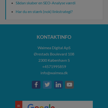
Sådan skaber en SEO-Analyse værdi
Har du en stærk (nok) linkstrategi?
KONTAKTINFO
Waimea Digital ApS
Ørestads Boulevard 108
2300
København S
+4571995859
info@waimea.dk