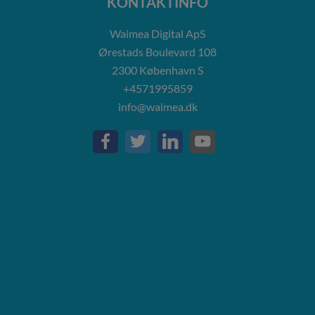
KONTAKTINFO
Waimea Digital ApS
Ørestads Boulevard 108
2300
København S
+4571995859
info@waimea.dk