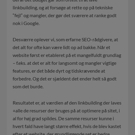
linkbuilding, og at forsøge at rette op på tekniske
“fejl” og mangler, der gør det sværere at ranke godt
nok i Google.
Desværre oplever vi, som erfarne SEO-rådgivere, at
det alt for ofte kan være lidt op ad bakke. Når et
website først er etableret på et mangelfuldt grundlag
– f.eks. at det er alt for langsomt og mangler vigtige
features, er det både dyrt og tidskrævende at
forbedre. Og det er sjældent det ender helt så godt
som det burde.
Resultatet er, at værdien af den linkbuilding der laves
+alle de resurser der bruges på at optimere på sitet, i
al for høj grad spildes. De samme resurser kunne i
hvert fald have langt større effekt, hvis de blev kastet
efter et website, der grundliggende set er bedre.