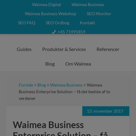
Waimea Digital
Waimea Business
Waimea Business Webshop
SEO Monitor
SEO FAQ
SEO Ordbog
Kontakt
+45 71995859
Guides
Produkter & Services
Referencer
Blog
Om Waimea
Forside
>
Blog
>
Waimea Business
> Waimea
Business Enterprise Solution – få det bedste af to
verdener
13. november 2017
Waimea Business
Enterprise Solution – få