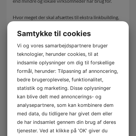
end mindre og lokale virksomheder har brug for.
Hvor meget der skal afsættes til ekstra linkbuilding,
og eventuelt indholdsudvikling, afhænger helt af den
Samtykke til cookies
enkelte kundes behov.
Vi og vores samarbejdspartnere bruger
Waimea Business Enterprise
teknologier, herunder cookies, til at
Solution – få et fast tilbud
indsamle oplysninger om dig til forskellige
Med udgangspunkt i ovenstående sammensætter vi
formål, herunder: Tilpasning af annoncering,
en fast pris til dig på opstart og den løbende drift. Når
bedre brugeroplevelse, funktionalitet,
vi er blevet enige om rammerne er prisen fast. Du er
statistik og marketing. Disse oplysninger
således sikker på, at der ikke kommer uforudsete
kan blive delt med annoncerings- og
udgifter.
analysepartnere, som kan kombinere dem
med data, du tidligere har givet dem eller
de har indsamlet gennem din brug af deres
Udfyld nedenstående kontaktformular
tjenester. Ved at klikke på 'OK' giver du
eller ring på 78 76 10 30 og få en