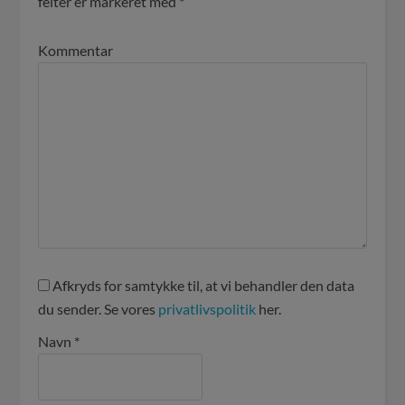
felter er markeret med
*
Kommentar
Afkryds for samtykke til, at vi behandler den data
du sender. Se vores
privatlivspolitik
her.
Navn
*