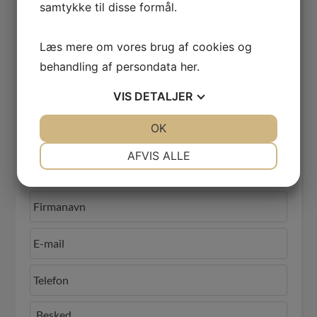
samtykke til disse formål.
uforpligtende snak med en af vores
konsulenter.
Læs mere om vores brug af cookies og
behandling af persondata
her
.
VIS
DETALJER
JA
NEJ
OK
JA
NEJ
NØDVENDIGE
PRÆFERENCER
AFVIS ALLE
JA
NEJ
JA
NEJ
MARKETING
STATISTIK