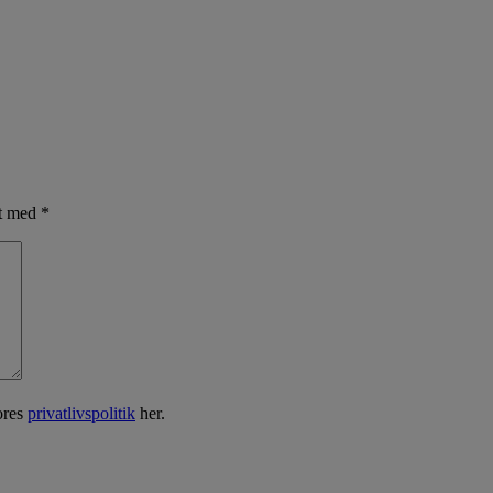
et med
*
ores
privatlivspolitik
her.