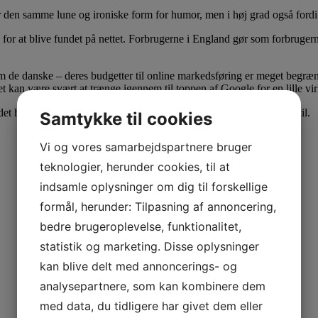
r den samme lune og ironiske form for humor, men i høj grad også fo
at blive fundet på nettet. Forbrugerne i England gør som forbrugerne i 
e danske – deres budgetter til online markedsføring er meget begrænsed
t kan være svært at trænge igennem til toppen af Google for en lille v
 det hele for kunderne, så de kan koncentrere sig om det de er bedst til.
Samtykke til cookies
Vi og vores samarbejdspartnere bruger
teknologier, herunder cookies, til at
indsamle oplysninger om dig til forskellige
formål, herunder: Tilpasning af annoncering,
bedre brugeroplevelse, funktionalitet,
statistik og marketing. Disse oplysninger
kan blive delt med annoncerings- og
analysepartnere, som kan kombinere dem
med data, du tidligere har givet dem eller