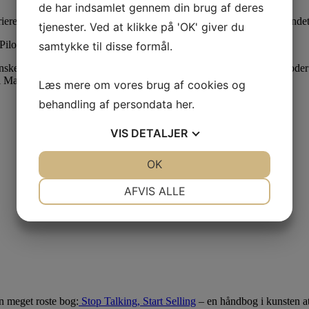
de har indsamlet gennem din brug af deres
iere bag sig som salgsleder, coach og iværksætter indenfor blandt andet 
tjenester. Ved at klikke på 'OK' giver du
Pilots salgsteam.
samtykke til disse formål.
anske team med fokus på at styrke og udvikle både de generelle metoder 
i Manchester.
Læs mere om vores brug af cookies og
behandling af persondata
her
.
VIS
DETALJER
JA
NEJ
OK
JA
NEJ
NØDVENDIGE
PRÆFERENCER
AFVIS ALLE
JA
NEJ
JA
NEJ
MARKETING
STATISTIK
n meget roste bog:
Stop Talking, Start Selling
– en håndbog i kunsten at