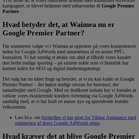
Vi er stolte af, at vores målrettede arbejde med kundernes AdWords-
kampagner, er blevet belønnet med udnævnelse til
Google Premier
Partner
.
Hvad betyder det, at Waimea nu er
Google Premier Partner?
Før sommeren valgte vi i Waimea at opjustere på vores kompetencer
inden for Google AdWords med ansættelsen af en senior PPC-
konsulent. Vi har nemlig et ønske om altid at tilbyde vores kunder
den bedst mulige sparring – på samme måde som vi historisk har
kunnet inden for SEO og digital marketingstrategi.
Det valg har nu båret frugt og betydet, at vi nu kan kalde os Google
Premier Partner – det højest mulige niveau for bureauer, der
samarbejder med Google. Med en dedikeret indsats har vi formået at
vækste vores eksisterende kunders forretning via Google AdWords
samtidig med, at vi har budt en masse nye og spændende kunder
velkommen.
Læs bl.a. om
forskellen vi har gjort for Viking Assistance med
optimering af deres Google AdWords setup
.
Hvad kræver det at blive Google Premier