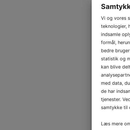
Samtykke
Vi og vores 
teknologier, 
indsamle oply
formål, herun
bedre brugero
statistik og 
kan blive de
analysepart
med data, du 
de har indsa
tjenester. Ve
samtykke til 
Læs mere om 