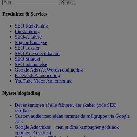
Produkter & Services
SEO Rådgivning
Linkbuilding
SEO-Analyse
Søgeordsanalyse
SEO Tekster
SEO Kravspecifikation
SEO Strategi
SEO uddannelse
Google Ads (AdWords) optimering
Facebook Annoncering
YouTube Video Annoncering
Nyeste blogindlæg
Det er summen af alle faktorer, der skaber gode SEO-
resultater
Custom audiences: sådan rammer du målgruppe via Google
Ads
Google Ads virker – men er dine kampagner godt nok
optimeret? (se tips)