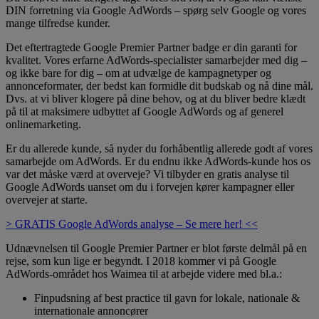
DIN forretning via Google AdWords – spørg selv Google og vores
mange tilfredse kunder.
Det eftertragtede Google Premier Partner badge er din garanti for
kvalitet. Vores erfarne AdWords-specialister samarbejder med dig –
og ikke bare for dig – om at udvælge de kampagnetyper og
annonceformater, der bedst kan formidle dit budskab og nå dine mål.
Dvs. at vi bliver klogere på dine behov, og at du bliver bedre klædt
på til at maksimere udbyttet af Google AdWords og af generel
onlinemarketing.
Er du allerede kunde, så nyder du forhåbentlig allerede godt af vores
samarbejde om AdWords. Er du endnu ikke AdWords-kunde hos os
var det måske værd at overveje? Vi tilbyder en gratis analyse til
Google AdWords uanset om du i forvejen kører kampagner eller
overvejer at starte.
> GRATIS Google AdWords analyse – Se mere her! <<
Udnævnelsen til Google Premier Partner er blot første delmål på en
rejse, som kun lige er begyndt. I 2018 kommer vi på Google
AdWords-området hos Waimea til at arbejde videre med bl.a.:
Finpudsning af best practice til gavn for lokale, nationale &
internationale annoncører