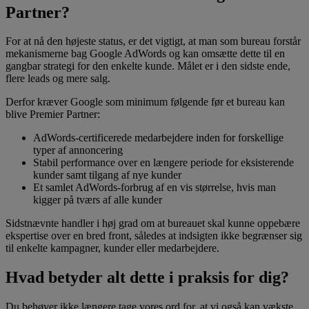
Partner?
For at nå den højeste status, er det vigtigt, at man som bureau forstår
mekanismerne bag Google AdWords og kan omsætte dette til en
gangbar strategi for den enkelte kunde. Målet er i den sidste ende,
flere leads og mere salg.
Derfor kræver Google som minimum følgende før et bureau kan
blive Premier Partner:
AdWords-certificerede medarbejdere inden for forskellige
typer af annoncering
Stabil performance over en længere periode for eksisterende
kunder samt tilgang af nye kunder
Et samlet AdWords-forbrug af en vis størrelse, hvis man
kigger på tværs af alle kunder
Sidstnævnte handler i høj grad om at bureauet skal kunne oppebære
ekspertise over en bred front, således at indsigten ikke begrænser sig
til enkelte kampagner, kunder eller medarbejdere.
Hvad betyder alt dette i praksis for dig?
Du behøver ikke længere tage vores ord for, at vi også kan vækste