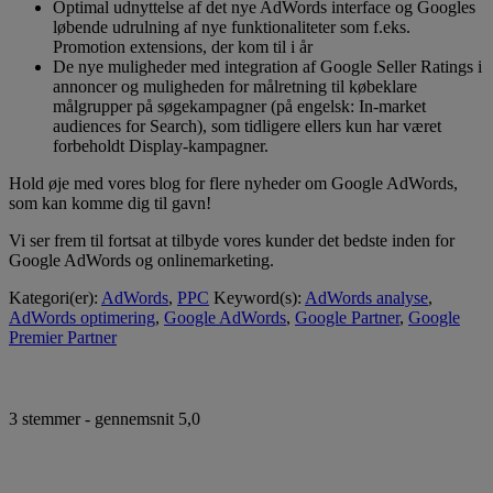
Optimal udnyttelse af det nye AdWords interface og Googles
løbende udrulning af nye funktionaliteter som f.eks.
Promotion extensions, der kom til i år
De nye muligheder med integration af Google Seller Ratings i
annoncer og muligheden for målretning til købeklare
målgrupper på søgekampagner (på engelsk: In-market
audiences for Search), som tidligere ellers kun har været
forbeholdt Display-kampagner.
Hold øje med vores blog for flere nyheder om Google AdWords,
som kan komme dig til gavn!
Vi ser frem til fortsat at tilbyde vores kunder det bedste inden for
Google AdWords og onlinemarketing.
Kategori(er):
AdWords
,
PPC
Keyword(s):
AdWords analyse
,
AdWords optimering
,
Google AdWords
,
Google Partner
,
Google
Premier Partner
3
stemmer - gennemsnit
5,0