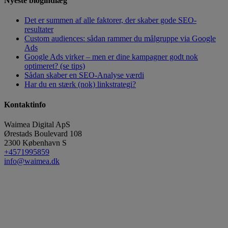
Nyeste blogindlæg
Det er summen af alle faktorer, der skaber gode SEO-
resultater
Custom audiences: sådan rammer du målgruppe via Google
Ads
Google Ads virker – men er dine kampagner godt nok
optimeret? (se tips)
Sådan skaber en SEO-Analyse værdi
Har du en stærk (nok) linkstrategi?
Kontaktinfo
Waimea Digital ApS
Ørestads Boulevard 108
2300
København S
+4571995859
info@waimea.dk