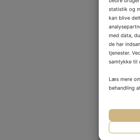
bedre brugero
statistik og 
kan blive de
analysepart
med data, du 
de har indsa
tjenester. Ve
samtykke til 
Læs mere om 
behandling a
JA
N
NØDVEN
JA
N