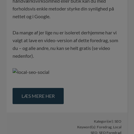
håndværksvirksomhed eller butik kan du med
forholdsvis enkle metoder styrke din synlighed på
nettet og i Google.
Da mange af jer lige nu er isoleret derhjemme har vi
valgt at lave en video-version af dette foredrag, som
du – og alle andre, nu kan se helt gratis (se video
nedenfor).
LÆS MERE HER
Kategori(er):
SEO
Keyword(s):
Foredrag
,
Local
SEO
,
SEO Foredrad