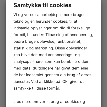
Samtykke til cookies
FOREDRAG!
Vi afholder gå-hjem-møde igen d. 28.
maj.
Se mere her
Vi og vores samarbejdspartnere bruger
Vi er glade for at kunne invitere dig til gå-hjem-møde
teknologier, herunder cookies, til at
torsdag d. 29.1, hvor vi vil have fokus på nogle af de
indsamle oplysninger om dig til forskellige
vigtigste tendenser for
SEO i 2015
– og frem …
formål, herunder: Tilpasning af annoncering,
bedre brugeroplevelse, funktionalitet,
Kvalitet, diversitet og naturligt engagement
statistik og marketing. Disse oplysninger
kan blive delt med annoncerings- og
Det foregår i vores lokaler på Gammel Vartov Vej 2,
analysepartnere, som kan kombinere dem
2900 Hellerup. Deltagelse er gratis.
med data, du tidligere har givet dem eller
UDSOLGT!
Der er desværre ikke flere ledige pladser
de har indsamlet gennem din brug af deres
til dette arrangement, men hold øje her på bloggen –
tjenester. Ved at klikke på 'OK' giver du
vi regner med at gentage successen snart.
samtykke til disse formål.
LÆS MERE HER
Læs mere om vores brug af cookies og