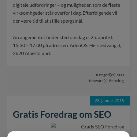
digitale udfordringer – og muligheder, som de fleste
virksomhgeder står overfor i dag. Efterfølgende vil
der være tid til at stille spørgsmål.
Arrangementet finder sted onsdag d. 25. april kl.
15:30 – 17:00 på adressen AdeoOS, Herstedvang 8,
2620 Albertslund.
Kategori(er):
SEO
Keyword(s):
Foredrag
23. januar 2015
Gratis Foredrag om SEO
NYT