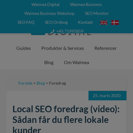
Waimea Digital
Waimea Business
Waimea Business Webshop
SEO Monitor
SEO FAQ
SEO Ordbog
Kontakt
+45 71995859
Guides
Produkter & Services
Referencer
Blog
Om Waimea
Forside
>
Blog
> Foredrag
25. marts 2020
Local SEO foredrag (video):
Sådan får du flere lokale
kunder