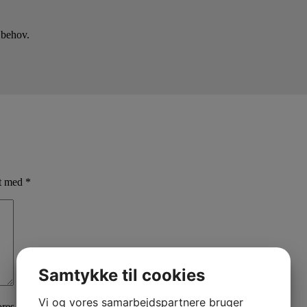
 behov.
et med
*
Samtykke til cookies
Vi og vores samarbejdspartnere bruger
ores
privatlivspolitik
her.