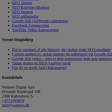
SEO Tekster
SEO Kravspecifikation
SEO Strategi
SEO uddannelse
Google Ads (AdWords) optimering
Facebook Annoncering
YouTube Video Annoncering
Nyeste blogindlæg
Det er summen af alle faktorer, der skaber gode SEO-resultater
Custom audiences: sådan rammer du målgruppe via Google Ad
Google Ads virker – men er dine kampagner godt nok optimeret?
Sådan skaber en SEO-Analyse værdi
Har du en stærk (nok) linkstrategi?
Kontaktinfo
Waimea Digital ApS
Ørestads Boulevard 108
2300
København S
+4571995859
info@waimea.dk