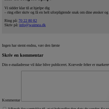
Vi sidder klar til at hjælpe dig
– ring eller skriv og få en helt uforpligtende snak om dine ønsker og
Ring på:
70 22 80 82
Skriv på:
info@waimea.dk
Ingen har stemt endnu, vær den første
Skriv en kommentar
Din e-mailadresse vil ikke blive publiceret.
Krævede felter er marker
Kommentar
Afkryds for samtykke til, at vi behandler den data du sender. Se v