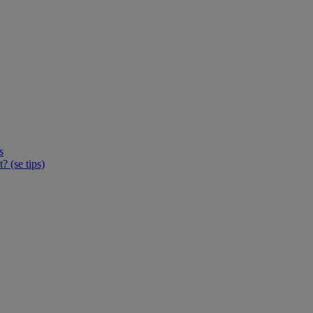
s
 (se tips)