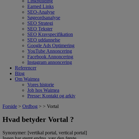
Linkbuilding
Earned Links
SEO-Analyse
Søgeordsanalyse
SEO Strategi
SEO Tekster
SEO Kravspecifikation
SEO uddannelse
Google Ads Optimering
YouTube Annoncering
Facebook Annoncering
Instagram annoncering
Referencer
Blog
Om Waimea
Vores historie
Job hos Waimea
Presse: Kontakt og arkiv
Forside
>
Ordbog
> > Vortal
Hvad betyder Vortal ?
Synonymer: [vertikal portal, vertical portal]
Ingen har stemt endnu, vær den første