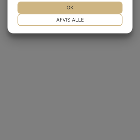
JA
NEJ
OK
JA
NEJ
NØDVENDIGE
PRÆFERENCER
AFVIS ALLE
JA
NEJ
JA
NEJ
MARKETING
STATISTIK