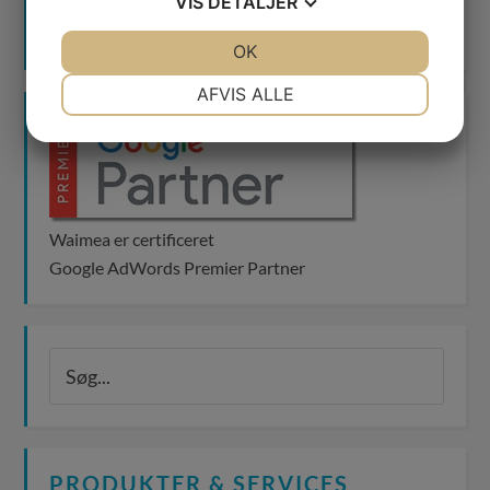
VIS
DETALJER
JA
NEJ
OK
JA
NEJ
NØDVENDIGE
PRÆFERENCER
AFVIS ALLE
JA
NEJ
JA
NEJ
MARKETING
STATISTIK
Waimea er certificeret
Google AdWords Premier Partner
PRODUKTER & SERVICES