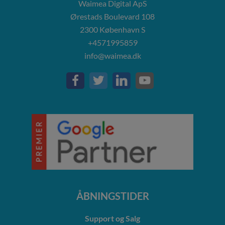
Waimea Digital ApS
Ørestads Boulevard 108
2300
København S
+4571995859
info@waimea.dk
ÅBNINGSTIDER
Support og Salg