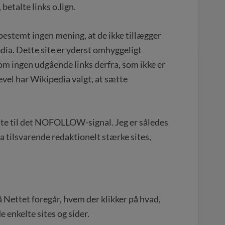
betalte links o.lign.
stemt ingen mening, at de ikke tillægger
edia. Dette site er yderst omhyggeligt
som ingen udgående links derfra, som ikke er
gevel har Wikipedia valgt, at sætte
tte til det NOFOLLOW-signal. Jeg er således
ra tilsvarende redaktionelt stærke sites,
 Nettet foregår, hvem der klikker på hvad,
e enkelte sites og sider.