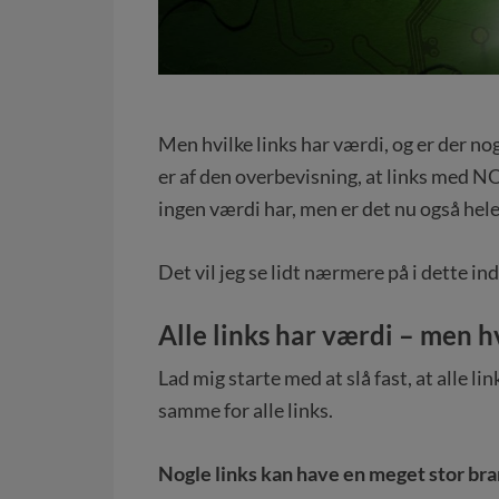
Men hvilke links har værdi, og er der no
er af den overbevisning, at links med N
ingen værdi har, men er det nu også he
Det vil jeg se lidt nærmere på i dette i
Alle links har værdi – men h
Lad mig starte med at slå fast, at alle l
samme for alle links.
Nogle links kan have en meget stor br