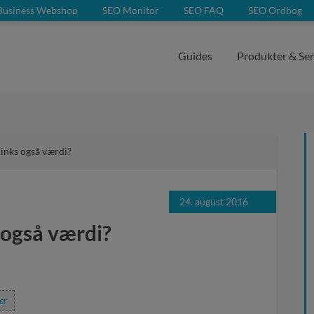
Business Webshop
SEO Monitor
SEO FAQ
SEO Ordbog
Guides
Produkter & Ser
nks også værdi?
24. august 2016
også værdi?
er