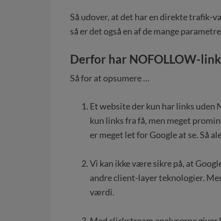
Så udover, at det har en direkte trafik-væ
så er det også en af de mange parametre
Derfor har NOFOLLOW-links 
Så for at opsumere …
Et website der kun har links ude
kun links fra få, men meget promin
er meget let for Google at se. Så
.
Vi kan ikke være sikre på, at Google
andre client-layer teknologier. Me
værdi.
.
Med clickstream analyserne giver l