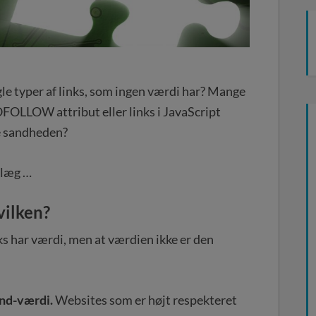
gle typer af links, som ingen værdi har? Mange
OFOLLOW attribut eller links i JavaScript
le sandheden?
ndlæg …
vilken?
inks har værdi, men at værdien ikke er den
and-værdi.
Websites som er højt respekteret