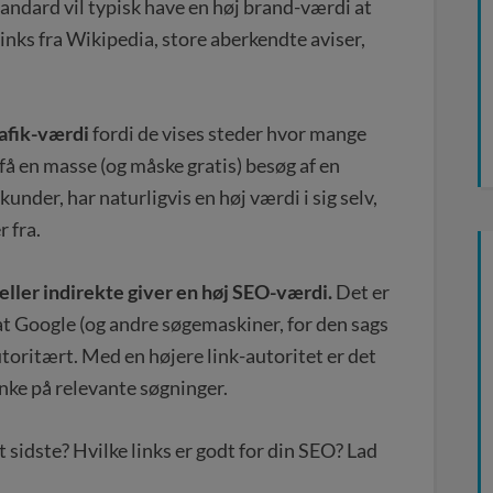
tandard vil typisk have en høj brand-værdi at
d links fra Wikipedia, store aberkendte aviser,
rafik-værdi
fordi de vises steder hvor mange
få en masse (og måske gratis) besøg af en
nder, har naturligvis en høj værdi i sig selv,
 fra.
 eller indirekte giver en høj SEO-værdi.
Det er
, at Google (og andre søgemaskiner, for den sags
toritært. Med en højere link-autoritet er det
anke på relevante søgninger.
t sidste? Hvilke links er godt for din SEO? Lad