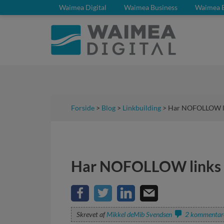
Waimea Digital
Waimea Business
Waimea 
Forside
>
Blog
>
Linkbuilding
> Har NOFOLLOW li
Har NOFOLLOW links 
Skrevet af
Mikkel deMib Svendsen
2 kommentar