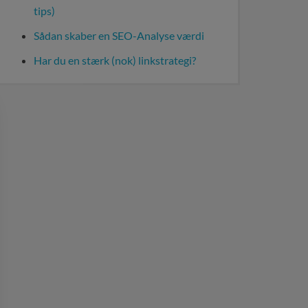
tips)
Sådan skaber en SEO-Analyse værdi
Har du en stærk (nok) linkstrategi?