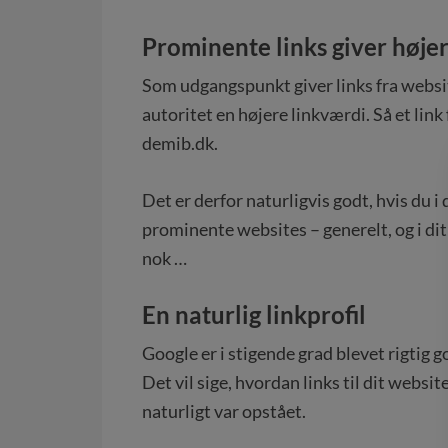
Prominente links giver højer
Som udgangspunkt giver links fra websi
autoritet en højere linkværdi. Så et link 
demib.dk.
Det er derfor naturligvis godt, hvis du i
prominente websites – generelt, og i dit m
nok …
En naturlig linkprofil
Google er i stigende grad blevet rigtig god
Det vil sige, hvordan links til dit website 
naturligt var opstået.