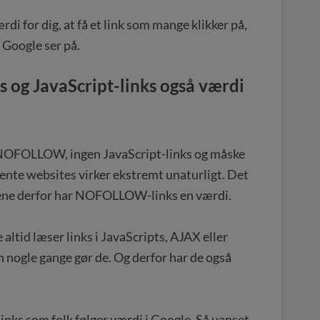
rdi for dig, at få et link som mange klikker på,
 Google ser på.
og JavaScript-links også værdi
n NOFOLLOW, ingen JavaScript-links og måske
ente websites virker ekstremt unaturligt. Det
 alene derfor har NOFOLLOW-links en værdi.
 altid læser links i JavaScripts, AJAX eller
n nogle gange gør de. Og derfor har de også
inks som folk følger værdi i Google. Så uanset