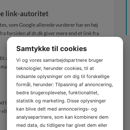
e link-autoritet
tes, som Google allerede vurderer har en høj
fra forsiden af dr.dk giver mere end et link fra
Samtykke til cookies
 dit arbejde med linkbuilding kan få de mest
Vi og vores samarbejdspartnere bruger
arked, til at linke til dig. Men det er bare ikke
teknologier, herunder cookies, til at
indsamle oplysninger om dig til forskellige
formål, herunder: Tilpasning af annoncering,
bedre brugeroplevelse, funktionalitet,
statistik og marketing. Disse oplysninger
 til at forstå, hvad en “naturlig linkprofil” er.
kan blive delt med annoncerings- og
ville se ud, i forhold til hvis de bare helt
analysepartnere, som kan kombinere dem
med data, du tidligere har givet dem eller