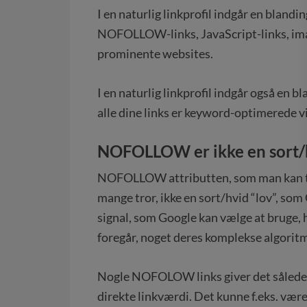
I en naturlig linkprofil indgår en blandin
NOFOLLOW-links, JavaScript-links, imag
prominente websites.
I en naturlig linkprofil indgår også en bl
alle dine links er keyword-optimerede v
NOFOLLOW er ikke en sort/
NOFOLLOW attributten, som man kan tilf
mange tror, ikke en sort/hvid “lov”, so
signal, som Google kan vælge at bruge, hv
foregår, noget deres komplekse algoritm
Nogle NOFOLOW links giver det således
direkte linkværdi. Det kunne f.eks. vær