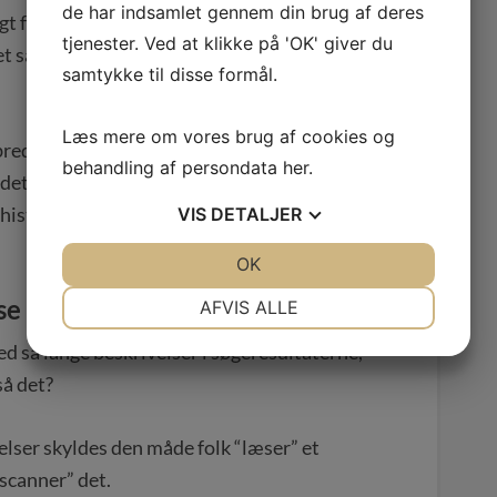
de har indsamlet gennem din brug af deres
t for mange, at Google nogensinde skulle
tjenester. Ved at klikke på 'OK' giver du
 sagde folk også om AltaVista, for snart
samtykke til disse formål.
Læs mere om vores brug af cookies og
redt og solidt, så jeg ikke er så afhængig af
behandling af persondata
her
.
t. Det giver mere stabile resultater, og
 historien har vist os altid kommer på et
VIS
DETALJER
JA
NEJ
OK
JA
NEJ
NØDVENDIGE
PRÆFERENCER
se de lange META-descriptions?
AFVIS ALLE
JA
NEJ
JA
NEJ
ed så lange beskrivelser i søgeresultaterne,
MARKETING
STATISTIK
så det?
lser skyldes den måde folk “læser” et
“scanner” det.