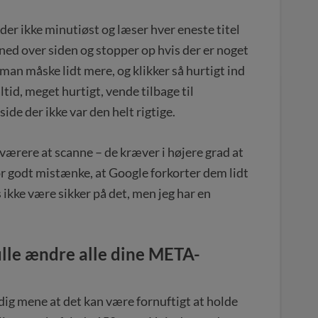
der ikke minutiøst og læser hver eneste titel
ned over siden og stopper op hvis der er noget
n måske lidt mere, og klikker så hurtigt ind
ltid, meget hurtigt, vende tilbage til
ide der ikke var den helt rigtige.
ærere at scanne – de kræver i højere grad at
or godt mistænke, at Google forkorter dem lidt
s ikke være sikker på det, men jeg har en
kulle ændre alle dine META-
dig mene at det kan være fornuftigt at holde