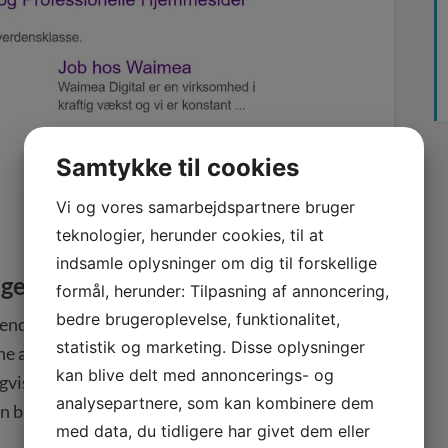
Samtykke til cookies
Vi og vores samarbejdspartnere bruger
teknologier, herunder cookies, til at
indsamle oplysninger om dig til forskellige
søgemaskine
formål, herunder: Tilpasning af annoncering,
bedre brugeroplevelse, funktionalitet,
nde i dag. I hvert fald i Danmark. Men jeg
statistik og marketing. Disse oplysninger
alene at optimere til Google. Der findes også
kan blive delt med annoncerings- og
gvis viser så lange META-descriptions som
analysepartnere, som kan kombinere dem
n bringer.
med data, du tidligere har givet dem eller