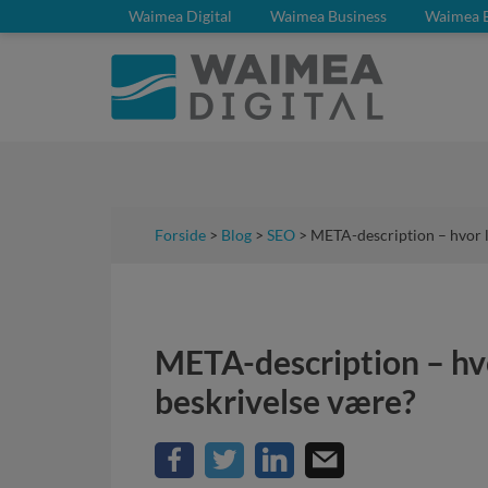
Waimea Digital
Waimea Business
Waimea 
Forside
>
Blog
>
SEO
> META-description – hvor 
META-description – hv
beskrivelse være?