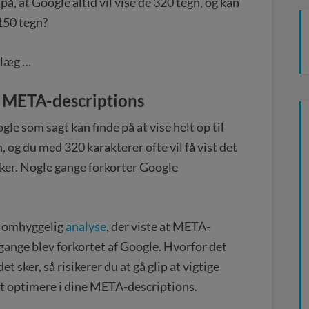
på, at Google altid vil vise de 320 tegn, og kan
150 tegn?
ndlæg …
ge META-descriptions
e som sagt kan finde på at vise helt op til
og du med 320 karakterer ofte vil få vist det
 sker. Nogle gange forkorter Google
n omhyggelig
analyse
, der viste at META-
 gange blev forkortet af Google. Hvorfor det
t sker, så risikerer du at gå glip at vigtige
at optimere i dine META-descriptions.