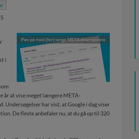
er
,5
t
r
t i
ksom
ste år at vise meget længere META-
d. Undersøgelser har vist, at Google i dag viser
ion. De fleste anbefaler nu, at du gå op til 320