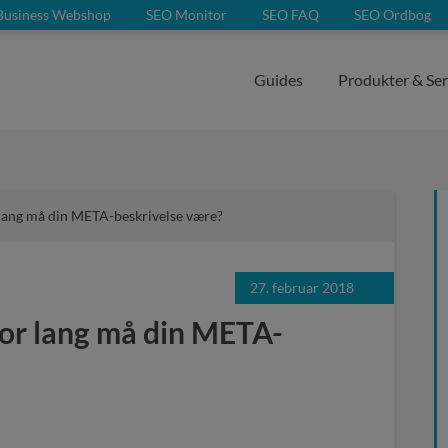
Business Webshop
SEO Monitor
SEO FAQ
SEO Ordbog
Guides
Produkter & Ser
lang må din META-beskrivelse være?
27. februar 2018
or lang må din META-