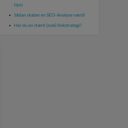
tips)
Sådan skaber en SEO-Analyse værdi
Har du en stærk (nok) linkstrategi?