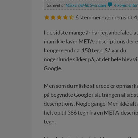
Skrevet af
Mikkel deMib Svendsen
4 kommentar
6
stemmer - gennemsnit
4
I de sidste mange år har jeg anbefalet, a
man ikke laver META-descriptions der e
længere end ca. 150 tegn. Så var du
nogenlunde sikker på, at det hele blev vis
Google.
Men som du måske allerede er opmær
på begyndte Google i slutningen af sid
descriptions. Nogle gange. Men ikke alti
helt op til 386 tegn fra en META-descript
tegn.