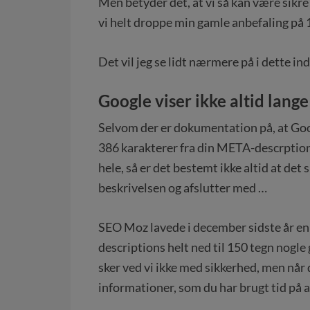
Men betyder det, at vi så kan være sikre 
vi helt droppe min gamle anbefaling på 
Det vil jeg se lidt nærmere på i dette i
Google viser ikke altid lan
Selvom der er dokumentation på, at Googl
386 karakterer fra din META-descrption, 
hele, så er det bestemt ikke altid at det
beskrivelsen og afslutter med …
SEO Moz lavede i december sidste år e
descriptions helt ned til 150 tegn nogle
sker ved vi ikke med sikkerhed, men når de
informationer, som du har brugt tid på 