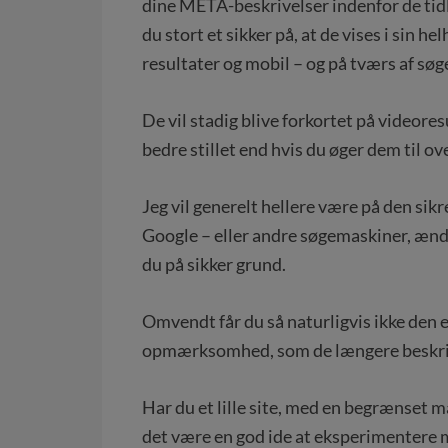
dine META-beskrivelser indenfor de tidl
du stort et sikker på, at de vises i sin h
resultater og mobil – og på tværs af sø
De vil stadig blive forkortet på videoresu
bedre stillet end hvis du øger dem til ov
Jeg vil generelt hellere være på den sikr
Google – eller andre søgemaskiner, ændr
du på sikker grund.
Omvendt får du så naturligvis ikke den e
opmærksomhed, som de længere beskriv
Har du et lille site, med en begrænset 
det være en god ide at eksperimentere