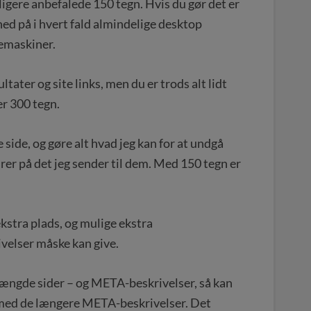
igere anbefalede 150 tegn. Hvis du gør det er
elhed på i hvert fald almindelige desktop
gemaskiner.
ltater og site links, men du er trods alt lidt
er 300 tegn.
e side, og gøre alt hvad jeg kan for at undgå
er på det jeg sender til dem. Med 150 tegn er
kstra plads, og mulige ekstra
elser måske kan give.
mængde sider – og META-beskrivelser, så kan
 med de længere META-beskrivelser. Det