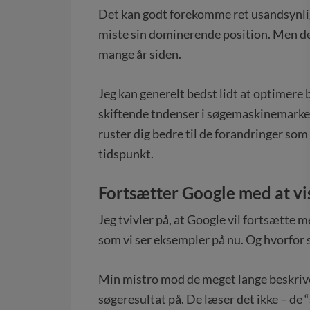
Det kan godt forekomme ret usandsynlig
miste sin dominerende position. Men det
mange år siden.
Jeg kan generelt bedst lidt at optimere b
skiftende tndenser i søgemaskinemarkede
ruster dig bedre til de forandringer som
tidspunkt.
Fortsætter Google med at vi
Jeg tvivler på, at Google vil fortsætte m
som vi ser eksempler på nu. Og hvorfor 
Min mistro mod de meget lange beskrive
søgeresultat på. De læser det ikke – de 