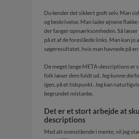
Du kender det sikkert godt selv. Man sid
og beskrivelse. Man lader øjnene flakke 
der fanger opmærksomheden. Så læser ma
på et af de foreslåede links. Man kan jo a
søgeresultatet, hvis man havnede på en s
De meget lange META-descriptions er sv
folk læser dem fuldt ud. Jeg kunne derf
igen, på et tidspunkt. Jeg kan naturligvi
begrundet mistanke.
Det er et stort arbejde at s
descriptions
Med alt ovenstående i mente, vil jeg sta