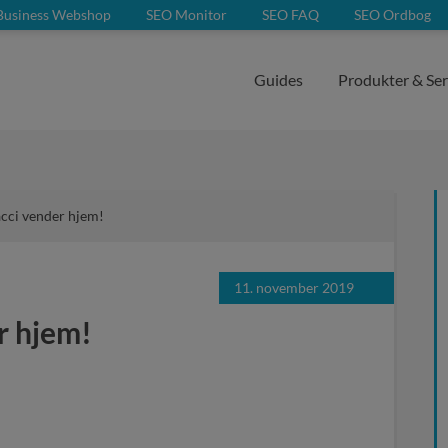
Business Webshop
SEO Monitor
SEO FAQ
SEO Ordbog
Guides
Produkter & Ser
acci vender hjem!
11. november 2019
r hjem!