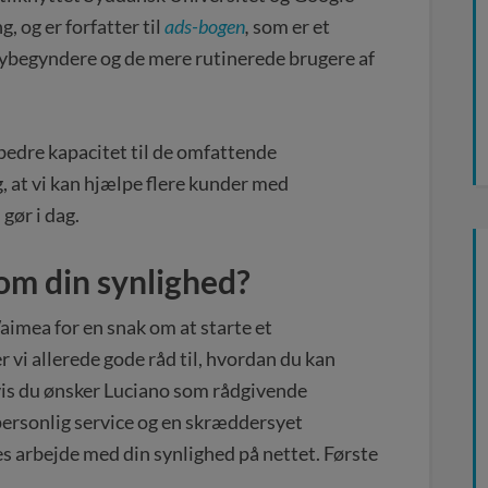
, og er forfatter til
ads-bogen
,
som er et
ybegyndere og de mere rutinerede brugere af
 bedre kapacitet til de omfattende
 at vi kan hjælpe flere kunder med
gør i dag.
om din synlighed?
aimea for en snak om at starte et
 vi allerede gode råd til, hvordan du kan
vis du ønsker Luciano som rådgivende
personlig service og en skræddersyet
es arbejde med din synlighed på nettet. Første