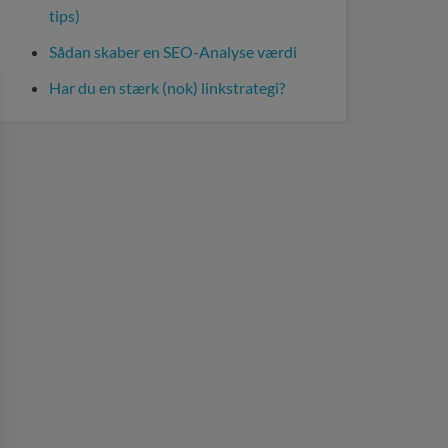
tips)
Sådan skaber en SEO-Analyse værdi
Har du en stærk (nok) linkstrategi?