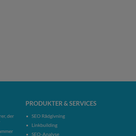
PRODUKTER & SERVICES
er, der
SEO Rådgivning
r
Linkbuilding
rammer
SEO-Analyse