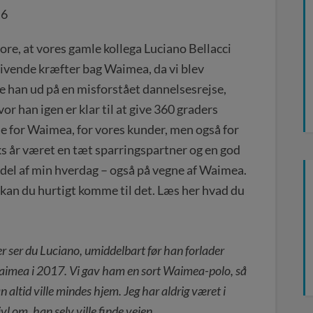
,6
ore, at vores gamle kollega Luciano Bellacci
rivende kræfter bag Waimea, da vi blev
de han ud på en misforstået dannelsesrejse,
or han igen er klar til at give 360 graders
de for Waimea, for vores kunder, men også for
s år været en tæt sparringspartner og en god
e del af min hverdag – også på vegne af Waimea.
 kan du hurtigt komme til det. Læs her hvad du
r ser du Luciano, umiddelbart før han forlader
imea i 2017. Vi gav ham en sort Waimea-polo, så
n altid ville mindes hjem. Jeg har aldrig været i
ivl om, han selv ville finde vejen.