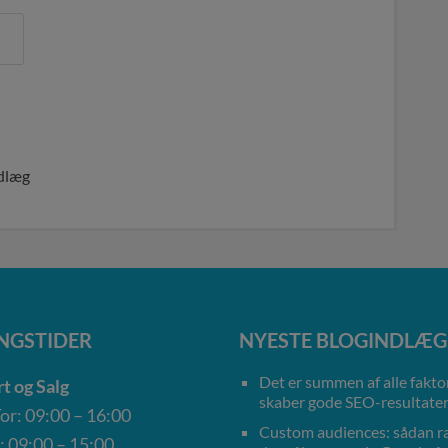
ndlæg
NGSTIDER
NYESTE BLOGINDLÆG
Det er summen af alle faktor
t og Salg
skaber gode SEO-resultate
r: 09:00 – 16:00
Custom audiences: sådan 
: 09:00 – 15:00