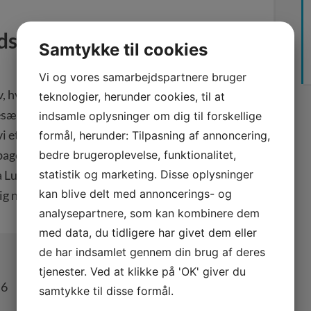
dsbrev og få gratis
Samtykke til cookies
Vi og vores samarbejdspartnere bruger
 hvor der kan være gode tilbud at hente. Nu
teknologier, herunder cookies, til at
 besætningen igen, så vi kan udvide på vores
indsamle oplysninger om dig til forskellige
i et nyhedsbrev ud med et først-til-mølle-
formål, herunder: Tilpasning af annoncering,
lbage får en gratis gennemgang af sine
Google
bedre brugeroplevelse, funktionalitet,
Luciano. Hvis du ønsker at melde dig til
statistik og marketing. Disse oplysninger
kan blive delt med annoncerings- og
g nederst her i indlægget.
analysepartnere, som kan kombinere dem
med data, du tidligere har givet dem eller
de har indsamlet gennem din brug af deres
Kategori(er):
Waimea Business
tjenester. Ved at klikke på 'OK' giver du
,6
samtykke til disse formål.