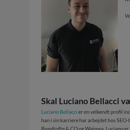
Ve
Skal Luciano Bellacci v
Luciano Bellacci
er en velkendt profil i
han i sin karriere har arbejdet hos SEO
Bondtofte & CO og Waimea. Luciano er 