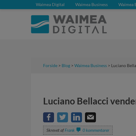
Waimea Digital
Waimea Business
Waimea 
Forside
>
Blog
>
Waimea Business
> Luciano Bell
Luciano Bellacci vende
Skrevet af
Frank
0 kommentarer