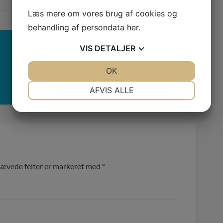
Læs mere om vores brug af cookies og
behandling af persondata
her
.
VIS
DETALJER
JA
NEJ
OK
JA
NEJ
NØDVENDIGE
PRÆFERENCER
AFVIS ALLE
JA
NEJ
JA
NEJ
MARKETING
STATISTIK
ævede felter er markeret med
*