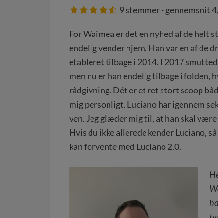
9
stemmer - gennemsnit
4
For Waimea er det en nyhed af de helt st
endelig vender hjem. Han var en af de d
etableret tilbage i 2014. I 2017 smutte
men nu er han endelig tilbage i folden, hv
rådgivning. Dét er et ret stort scoop bå
mig personligt. Luciano har igennem sek
ven. Jeg glæder mig til, at han skal vær
Hvis du ikke allerede kender Luciano, så
kan forvente med Luciano 2.0.
He
Wa
ha
tv