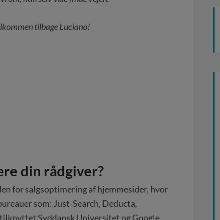
lkommen tilbage Luciano!
ære din rådgiver?
nden for salgsoptimering af hjemmesider, hvor
-bureauer som: Just-Search, Deducta,
tilknyttet Syddansk Universitet og Google