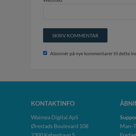
Abonnér på nye kommentarer til dette i
KONTAKTINFO
ÅBNI
Waimea Digital ApS
Suppor
Ørestads Boulevard 108
Man–To
2300
København S
Fredag