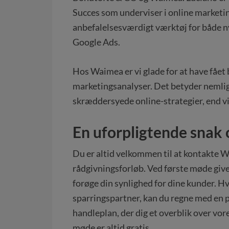
Succes som underviser i online marketing
anbefalelsesværdigt værktøj for både n
Google Ads.
Hos Waimea er vi glade for at have fået
marketingsanalyser. Det betyder nemlig,
skræddersyede online-strategier, end vi 
En uforpligtende snak 
Du er altid velkommen til at kontakte W
rådgivningsforløb. Ved første møde giver
forøge din synlighed for dine kunder. H
sparringspartner, kan du regne med en 
handleplan, der dig et overblik over vor
møde er altid gratis.