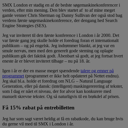
SMX London er stadig en af de bedste søgemaskinekonferencer i
verden, efter min mening. Den blev startet af to af mine meget
gamle venner Chris Sherman og Danny Sullivan der også stod bag
verdens første søgemaskinekonference, der dengang hed Search
Engine Strategies (SES).
Jeg var inviteret til den første konference i London i år 2000. Det
var første gang jeg skulle holde et foredrag foran et internationalt
publikum – og på engelsk. Jeg indrømmer blankt, at jeg var en
smule nervøs, men med den generelt gode steming og oplagte
publikum gik det faktisk godt. Åbenbart så godt, at jeg fortsat hvert
eneste år er blevet inviteret tilbage – nu på 18. år.
Igen i år er der en masse meget spændende
talere og emner på
programmet
(programmet er ikke helt opdateret på Nettet endnu).
Jeg skal bl.a. holde et foredrag om NLG – Natural Language
Generation, eller på dansk: (intelligent) maskingererering af tekster,
som I dag er nået et niveau, der for alvor kan konkurere med
manuelt skrevne tekster. Og så naturligvis til en brøkdel af prisen.
Få 15% rabat på entrebilletten
Jeg har som sagt været heldig at få en rabatkode, du kan bruge hvis
du gerne vil med til SMX i London i år.