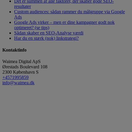
Det er summen af alle faktorer, der skaber gode SEO-
resultater
Custom audiences: sådan rammer du målgruppe via Google
Ads
Google Ads virker – men er dine kampagner godt nok
optimeret? (se tips)
Sådan skaber en SEO-Analyse værdi
Har du en stærk (nok) linkstrategi?
Kontaktinfo
Waimea Digital ApS
Ørestads Boulevard 108
2300
København S
+4571995859
info@waimea.dk