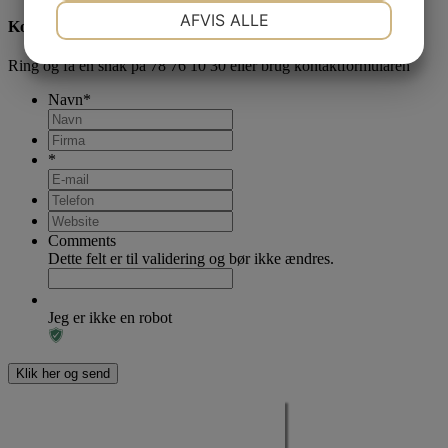
NØDVENDIGE
PRÆFERENCER
AFVIS ALLE
Kontakt os
JA
NEJ
JA
NEJ
Ring og få en snak på
78 76 10 30
eller brug kontaktformularen
MARKETING
STATISTIK
Navn
*
*
Comments
Dette felt er til validering og bør ikke ændres.
Jeg er ikke en robot