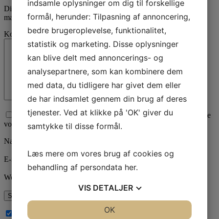
indsamle oplysninger om dig til forskellige
Din e-mailadresse vil ikke blive publiceret.
Krævede felter er
formål, herunder: Tilpasning af annoncering,
markeret med
*
bedre brugeroplevelse, funktionalitet,
Kommentar
statistik og marketing. Disse oplysninger
kan blive delt med annoncerings- og
analysepartnere, som kan kombinere dem
med data, du tidligere har givet dem eller
de har indsamlet gennem din brug af deres
tjenester. Ved at klikke på 'OK' giver du
Afkryds for samtykke til, at vi behandler den data du sender. Se
vores
privatlivspolitik
her.
samtykke til disse formål.
Navn
*
Læs mere om vores brug af cookies og
E-mail
*
behandling af persondata
her
.
Websted
VIS
DETALJER
JA
NEJ
OK
JA
NEJ
Abonnér på nye kommentarer til dette indlæg