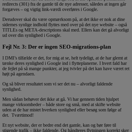
redirects (301) fra de gamle til de nye adresser, således at ingen går
forgæves – og vigtig link-værdi overføres i Google.
Derudover skal du være opmærksom på, at det ikke er nok at dine
sidernes synlige indhold flyttes med over på det nye website – også
TITLEs og META-descriptions skal med. Ellers kan det gå alvorligt
ud over din synlighed i Google.
Fejl Nr. 3: Der er ingen SEO-migrations-plan
I DMI’s tilfælde er det, for mig at se, helt tydeligt, at de har glemt at
tænke deres synlighed i Google ind i flytteplanerne. I hvert fald har
de fejlet på så mange punkter, at jeg tvivler på det kan have været ret
højt på agendaen.
Og så bliver resultatet som vi ser det nu – alvorligt faldende
synlighed.
Men sådan behøver det ikke at gå. Vi har gennem tiden hjulpet
mange virksomheder – både store og små, med at skifte website
uden at de har mistet hverken synlighed eller besøg som følge af
det. Tværtimod!
Et nyt website, der er bedre end det gamle, kan og bør føre til
stigende trafik – ikke faldende. Og håndteres flytningen korrekt sker