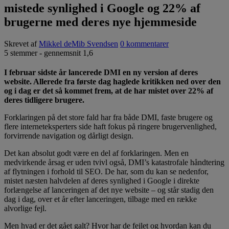
mistede synlighed i Google og 22% af
brugerne med deres nye hjemmeside
Skrevet af
Mikkel deMib Svendsen
0 kommentarer
5
stemmer - gennemsnit
1,6
I februar sidste år lancerede DMI en ny version af deres
website. Allerede fra første dag haglede kritikken ned over den
og i dag er det så kommet frem, at de har mistet over 22% af
deres tidligere brugere.
Forklaringen på det store fald har fra både DMI, faste brugere og
flere interneteksperters side haft fokus på ringere brugervenlighed,
forvirrende navigation og dårligt design.
Det kan absolut godt være en del af forklaringen. Men en
medvirkende årsag er uden tvivl også, DMI’s katastrofale håndtering
af flytningen i forhold til SEO. De har, som du kan se nedenfor,
mistet næsten halvdelen af deres synlighed i Google i direkte
forlængelse af lanceringen af det nye website – og står stadig den
dag i dag, over et år efter lanceringen, tilbage med en række
alvorlige fejl.
Men hvad er det gået galt? Hvor har de fejlet og hvordan kan du