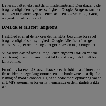
Det er alt i alt en ekstremt dårlig implementering. Den skader både
brugervenligheden og deres synlighed i Google. Brugerne smutter
nok over til et andet vejr-site efter sådan en oplevelse – og Google
nedgraderer sitets autoritet.
DMI.dk er (alt for) langsomt!
Hastighed er en af de faktorer der har størst betydning for såvel
brugervenlighed som synlighed i Google. Alle elsker hurtige
websites – og er det for langsomt gider næsten ingen bruge det.
Vi har ikke data på hvor hurtigt – eller langsomt DMI.dk var før
opdateringen, men vi kan i hvert fald konstatere, at det er alt for
langsomt nu.
En måling baseret på Google PageSpeed Insight data afslører at de
fleste sider er meget langsommere end de burde være – særligt for
visning på mobile enheder. Og da en bedre mobiloptimering var et
af DMI’s argumenter for en ny hjemmeside er det naturligvis ikke
godt.