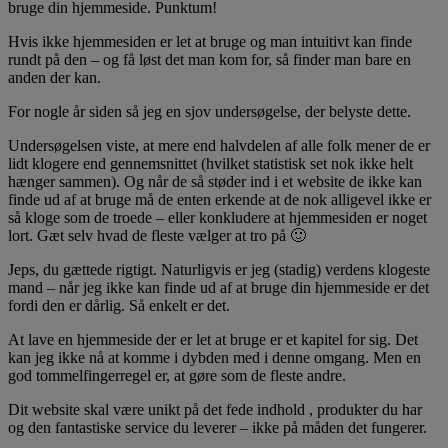
bruge din hjemmeside. Punktum!
Hvis ikke hjemmesiden er let at bruge og man intuitivt kan finde
rundt på den – og få løst det man kom for, så finder man bare en
anden der kan.
For nogle år siden så jeg en sjov undersøgelse, der belyste dette.
Undersøgelsen viste, at mere end halvdelen af alle folk mener de er
lidt klogere end gennemsnittet (hvilket statistisk set nok ikke helt
hænger sammen). Og når de så støder ind i et website de ikke kan
finde ud af at bruge må de enten erkende at de nok alligevel ikke er
så kloge som de troede – eller konkludere at hjemmesiden er noget
lort. Gæt selv hvad de fleste vælger at tro på 🙂
Jeps, du gættede rigtigt. Naturligvis er jeg (stadig) verdens klogeste
mand – når jeg ikke kan finde ud af at bruge din hjemmeside er det
fordi den er dårlig. Så enkelt er det.
At lave en hjemmeside der er let at bruge er et kapitel for sig. Det
kan jeg ikke nå at komme i dybden med i denne omgang. Men en
god tommelfingerregel er, at gøre som de fleste andre.
Dit website skal være unikt på det fede indhold , produkter du har
og den fantastiske service du leverer – ikke på måden det fungerer.