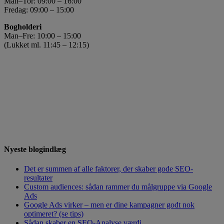
Man–Tor: 09:00 – 16:00
Fredag: 09:00 – 15:00
Bogholderi
Man–Fre: 10:00 – 15:00
(Lukket ml. 11:45 – 12:15)
Nyeste blogindlæg
Det er summen af alle faktorer, der skaber gode SEO-
resultater
Custom audiences: sådan rammer du målgruppe via Google
Ads
Google Ads virker – men er dine kampagner godt nok
optimeret? (se tips)
Sådan skaber en SEO-Analyse værdi