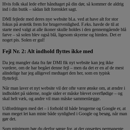
Hvis folk skal lede efter håndtaget på din dør, så kommer de aldrig
ind i din butik – sådan lidt forenklet sagt.
DMI fejlede med deres nye website bl.a. ved at have alt for stor
fokus på æstetik frem for brugervenlighed. F.eks. havde de til at
starte med valgt at alle ikoner skulle holdes i den gennemgående blå
farve – så solen blev også blå, ligesom skyerne og himlen. Det er
noget pis. Solen er gul!
Fejl Nr. 2: Alt indhold flyttes ikke med
Da jeg mangler data fra før DMI fik nyt website kan jeg ikke
vurdere, om de har begået denne fejl – men da det er en af de mest
alindelige har jeg alligevel medtaget den her, som en typisk
flyttefejl.
Når man laver et nyt website vil der ofte være ønske om, at ændre i
indholdet på siderne, nogle sider er måske blevet overflødige – og
skal helt væk, og andre vil man måske sammenlægge.
Udfordringen med det – i forhold til både brugerne og Google er, at
man meget let kan miste både synlighed i Google og besøg, når man
gør det.
Som minimum bør du derfor sørge for, at der opsættes permanente