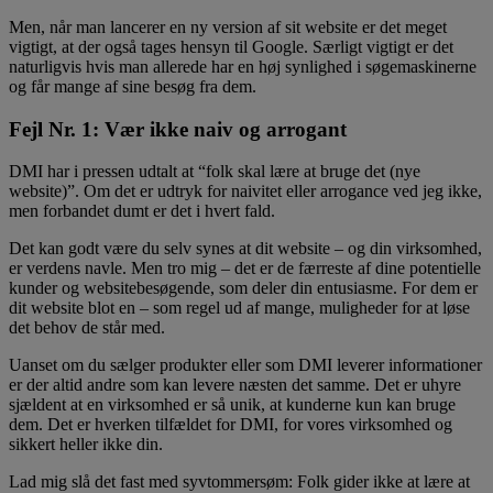
Men, når man lancerer en ny version af sit website er det meget
vigtigt, at der også tages hensyn til Google. Særligt vigtigt er det
naturligvis hvis man allerede har en høj synlighed i søgemaskinerne
og får mange af sine besøg fra dem.
Fejl Nr. 1: Vær ikke naiv og arrogant
DMI har i pressen udtalt at “folk skal lære at bruge det (nye
website)”. Om det er udtryk for naivitet eller arrogance ved jeg ikke,
men forbandet dumt er det i hvert fald.
Det kan godt være du selv synes at dit website – og din virksomhed,
er verdens navle. Men tro mig – det er de færreste af dine potentielle
kunder og websitebesøgende, som deler din entusiasme. For dem er
dit website blot en – som regel ud af mange, muligheder for at løse
det behov de står med.
Uanset om du sælger produkter eller som DMI leverer informationer
er der altid andre som kan levere næsten det samme. Det er uhyre
sjældent at en virksomhed er så unik, at kunderne kun kan bruge
dem. Det er hverken tilfældet for DMI, for vores virksomhed og
sikkert heller ikke din.
Lad mig slå det fast med syvtommersøm: Folk gider ikke at lære at