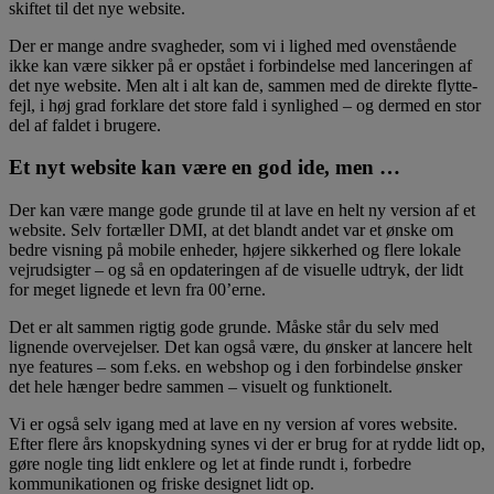
skiftet til det nye website.
Der er mange andre svagheder, som vi i lighed med ovenstående
ikke kan være sikker på er opstået i forbindelse med lanceringen af
det nye website. Men alt i alt kan de, sammen med de direkte flytte-
fejl, i høj grad forklare det store fald i synlighed – og dermed en stor
del af faldet i brugere.
Et nyt website kan være en god ide, men …
Der kan være mange gode grunde til at lave en helt ny version af et
website. Selv fortæller DMI, at det blandt andet var et ønske om
bedre visning på mobile enheder, højere sikkerhed og flere lokale
vejrudsigter – og så en opdateringen af de visuelle udtryk, der lidt
for meget lignede et levn fra 00’erne.
Det er alt sammen rigtig gode grunde. Måske står du selv med
lignende overvejelser. Det kan også være, du ønsker at lancere helt
nye features – som f.eks. en webshop og i den forbindelse ønsker
det hele hænger bedre sammen – visuelt og funktionelt.
Vi er også selv igang med at lave en ny version af vores website.
Efter flere års knopskydning synes vi der er brug for at rydde lidt op,
gøre nogle ting lidt enklere og let at finde rundt i, forbedre
kommunikationen og friske designet lidt op.