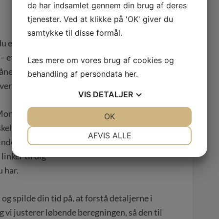
de har indsamlet gennem din brug af deres
tjenester. Ved at klikke på 'OK' giver du
samtykke til disse formål.
du et samlet
 et enkelt tal,
Læs mere om vores brug af cookies og
måned og
behandling af persondata
her
.
vervåger.
VIS
DETALJER
 Monitor med i
JA
NEJ
OK
JA
NEJ
kelligt –
NØDVENDIGE
PRÆFERENCER
AFVIS ALLE
d indekserede
JA
NEJ
JA
NEJ
inker til dig
MARKETING
STATISTIK
 har.
g spilde din tid på, at forstå detaljerne i
g vi justerer løbende beregningen, så den til