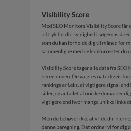
Visibility Score
Med SEO Monitors Visibility Score får 
udtryk for din synlighed i søgemaskiner –
som du kan forholde dig til måned for 
sammenligne med de konkurrenter du o
Visibility Score tager alle data fra SEO
beregningen. De vægtes naturligvis fors
rankings er f.eks. et vigtigere signal en
sider, og antallet af unikke domæner dig l
vigtigere end hvor mange unikke links du
Men du behøver ikke at vride din hjerne, o
denne beregning. Det ordner vi for dig o