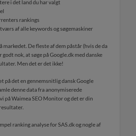
re i det land du har valgt
el
rrenters rankings
tværs af alle keywords og søgemaskiner
å markedet. De fleste af dem påstår (hvis de da
 er godt nok, at søge på Google.dk med danske
ultater. Men det er det ikke!
tæt på det en gennemsnitlig dansk Google
dsamle denne data fra anonymiserede
vi på Waimea SEO Monitor og det er din
resultater.
mpel ranking analyse for SAS.dk og nogle af