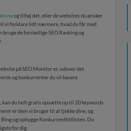
nto nu
og tilføj det, eller de websites du ønsker
l vi forklare lidt nærmere, hvad du får med
bruge de forskellige SEO Ranking og
O
.
ebsite på SEO Monitor er, udover det
ords og konkurrenter du vil basere
, kan du helt gratis opsætte op til 20 keywords
rer er dem vi bruger til at tjekke dine, og
g Bing og opbygge Konkurrenthitlisten. Du
gste for dig.