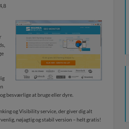
4,8
r
ds,
ge
dig
en
og besværlige at bruge eller dyre.
king og Visibility service, der giver dig alt
enlig, nøjagtig og stabil version – helt gratis!