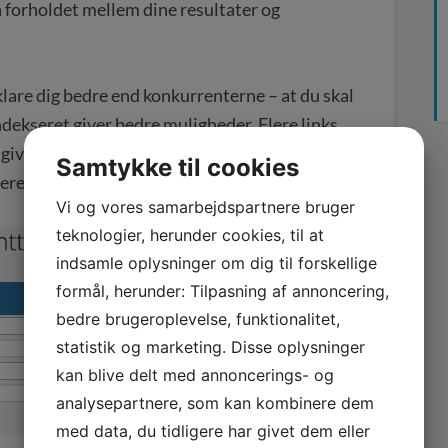
 forholdet mellem dine resultater og
 klare dig bedre end konkurrenterne – at du skal
ndekseret giver bedre muligheder. Flere links
 giver flere besøgende. Ved at definere dine
Samtykke til cookies
eres udvikling i forhold til hinanden.
Vi og vores samarbejdspartnere bruger
teknologier, herunder cookies, til at
indsamle oplysninger om dig til forskellige
formål, herunder: Tilpasning af annoncering,
bedre brugeroplevelse, funktionalitet,
statistik og marketing. Disse oplysninger
kan blive delt med annoncerings- og
analysepartnere, som kan kombinere dem
med data, du tidligere har givet dem eller