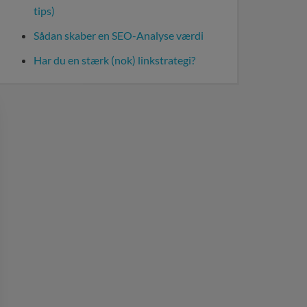
tips)
Sådan skaber en SEO-Analyse værdi
Har du en stærk (nok) linkstrategi?