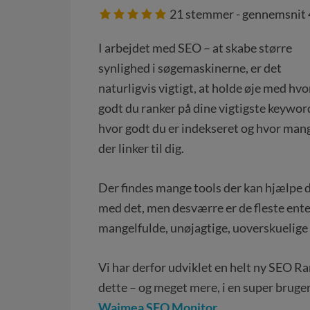
21
stemmer - gennemsnit
I arbejdet med SEO – at skabe større
synlighed i søgemaskinerne, er det
naturligvis vigtigt, at holde øje med hvo
godt du ranker på dine vigtigste keywor
hvor godt du er indekseret og hvor man
der linker til dig.
Der findes mange tools der kan hjælpe 
med det, men desværre er de fleste ent
mangelfulde, unøjagtige, uoverskuelige 
Vi har derfor udviklet en helt ny SEO Ran
dette – og meget mere, i en super brugerv
Waimea SEO Monitor
.