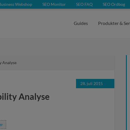
Business Webshop
SEO Monitor
SEO FAQ
SEO Ordbog
Guides
Produkter & Ser
ty Analyse
28. juli 2015
ility Analyse
er