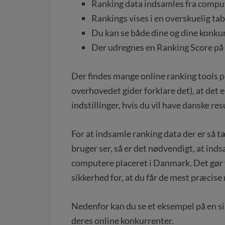
Ranking data indsamles fra compute
Rankings vises i en overskuelig tab
Du kan se både dine og dine konku
Der udregnes en Ranking Score på 
Der findes mange online ranking tools p
overhovedet gider forklare det), at det
indstillinger, hvis du vil have danske res
For at indsamle ranking data der er så 
bruger ser, så er det nødvendigt, at in
computere placeret i Danmark. Det gør 
sikkerhed for, at du får de mest præcise 
Nedenfor kan du se et eksempel på en si
deres online konkurrenter.