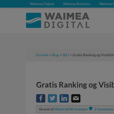
Waimea Digital
Waimea Business
Waimea 
Forside
>
Blog
>
SEO
> Gratis Ranking og Visibili
Gratis Ranking og Visib
Skrevet af
Mikkel deMib Svendsen
2 kommentar