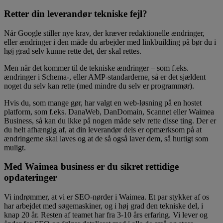
Retter din leverandør tekniske fejl?
Når Google stiller nye krav, der kræver redaktionelle ændringer,
eller ændringer i den måde du arbejder med linkbuilding på bør du i
høj grad selv kunne rette det, der skal rettes.
Men når det kommer til de tekniske ændringer – som f.eks.
ændringer i Schema-, eller AMP-standarderne, så er det sjældent
noget du selv kan rette (med mindre du selv er programmør).
Hvis du, som mange gør, har valgt en web-løsning på en hostet
platform, som f.eks. DanaWeb, DanDomain, Scannet eller Waimea
Business, så kan du ikke på nogen måde selv rette disse ting. Der er
du helt afhængig af, at din leverandør dels er opmærksom på at
ændringerne skal laves og at de så også laver dem, så hurtigt som
muligt.
Med Waimea business er du sikret rettidige
opdateringer
Vi indrømmer, at vi er SEO-nørder i Waimea. Et par stykker af os
har arbejdet med søgemaskiner, og i høj grad den tekniske del, i
knap 20 år. Resten af teamet har fra 3-10 års erfaring. Vi lever og