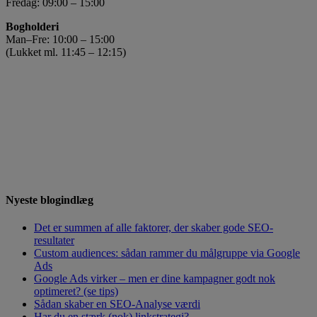
Fredag: 09:00 – 15:00
Bogholderi
Man–Fre: 10:00 – 15:00
(Lukket ml. 11:45 – 12:15)
Nyeste blogindlæg
Det er summen af alle faktorer, der skaber gode SEO-
resultater
Custom audiences: sådan rammer du målgruppe via Google
Ads
Google Ads virker – men er dine kampagner godt nok
optimeret? (se tips)
Sådan skaber en SEO-Analyse værdi
Har du en stærk (nok) linkstrategi?