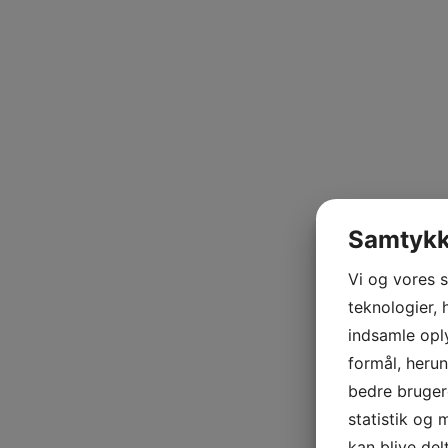
Samtykke
Vi og vores 
teknologier, 
indsamle oply
formål, herun
bedre brugero
statistik og 
kan blive de