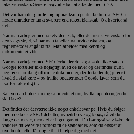
raketvidenskab. Senere begyndte han at arbejde med SEO.
Det var ham der gjorde mig opmærksom på det faktum, at SEO på
nogle områder er langt sværere end raketvidenskab. Og hvorfor så
det?
Når man arbejder med raketvidenskab, eller det meste videnskab for
den slags skyld, så har man tabeller, naturvidenskaben, og
regnemetoder at gå ud fra. Man arbejder med kendt og
dokumenteret viden.
Når man arbejder med SEO forholder det sig absolut ikke sådan.
Google fortæller ikke nøjagtigt hvad de laver og der findes kun i
begrænset omfang officielle dokumenter, der fortæller dig præcist
hvad du skal gøre – og hvilke opdateringer Google laver, som du
bør forholde dig til.
Så hvordan holder du dig så orienteret om, hvilke opdateringer du
skal lave?
Det findes der desværre ikke noget enkelt svar på. Hvis du følger
med i de bedste SEO-debatter, nyhedsbreve og blogs, så vil du
fange det meste, men det er ingen garanti. Du bør også selv løbende
validere dit website i forhold til de standarder, som du ønsker at
overholde, eller får nogle til at hjælpe dig med det.