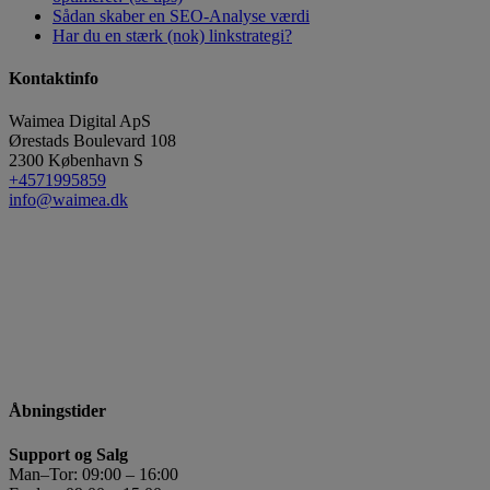
Sådan skaber en SEO-Analyse værdi
Har du en stærk (nok) linkstrategi?
Kontaktinfo
Waimea Digital ApS
Ørestads Boulevard 108
2300
København S
+4571995859
info@waimea.dk
Åbningstider
Support og Salg
Man–Tor: 09:00 – 16:00