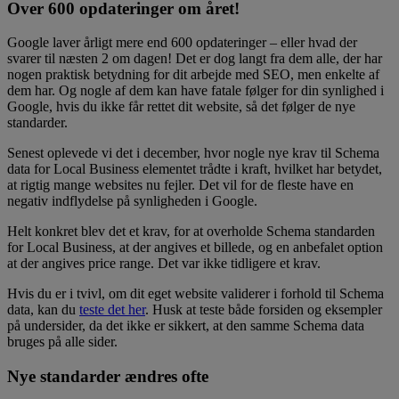
Over 600 opdateringer om året!
Google laver årligt mere end 600 opdateringer – eller hvad der
svarer til næsten 2 om dagen! Det er dog langt fra dem alle, der har
nogen praktisk betydning for dit arbejde med SEO, men enkelte af
dem har. Og nogle af dem kan have fatale følger for din synlighed i
Google, hvis du ikke får rettet dit website, så det følger de nye
standarder.
Senest oplevede vi det i december, hvor nogle nye krav til Schema
data for Local Business elementet trådte i kraft, hvilket har betydet,
at rigtig mange websites nu fejler. Det vil for de fleste have en
negativ indflydelse på synligheden i Google.
Helt konkret blev det et krav, for at overholde Schema standarden
for Local Business, at der angives et billede, og en anbefalet option
at der angives price range. Det var ikke tidligere et krav.
Hvis du er i tvivl, om dit eget website validerer i forhold til Schema
data, kan du
teste det her
. Husk at teste både forsiden og eksempler
på undersider, da det ikke er sikkert, at den samme Schema data
bruges på alle sider.
Nye standarder ændres ofte