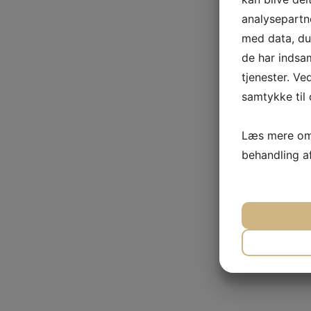
analysepart
med data, du 
de har indsa
tjenester. Ve
samtykke til 
Læs mere om 
behandling a
JA
N
NØDVEN
JA
N
MARKET