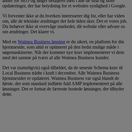
ånder for SEO og følger detaljeret med i alle de små og store
opdateringer, der har betydning for et websites synlighed i Google.
Vi forventer ikke at du hverken interesserer dig for, eller har viden
om, alle de tekniske ændringer der hele tiden sker. Det er vores job.
Du behøver ikke at overvåge markedet, dit website eller advare os
om ændringer. Det klarer vi.
Med en
Waimea Business løsning
er du sikret, en platform for din
hjemmeside, som altid er optimeret på den bedst mulige måde i
søgemaskinerne. Når der kommer nye krav implementerer vi dem
med det samme på tværs af alle Waimea Business kunder.
Det var (naturligvis) også tilfældet, da de seneste Schema krav til
Local Business trådte i kraft i december. Alle Waimea Business
hjemmesider er opdateret. Waimea Business var også blandt de
første, der som standard indførte fuld AMP implementeret på alle
løsninger. Det er fortsat de færreste hostede løsninger, der tilbyder
dette.