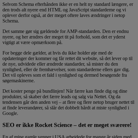
Selvom Schema efterhånden ikke er en helt ny standard længere, er
den trods alt nyere end HTML og JavaScript standarderne og vi
oplever derfor også, at der meget oftere laves ændringer i netop
Schema.
Det samme gør sig gældende for AMP-standarden. Den er endnu
nyere, og her ændres der meget tit på forhold, som det er yderst
vigtigt at være opmærksom på.
For begge dele gælder, at hvis du ikke holder øje med de
opdateringer der kommer og får rettet dit website, så det lever op til
de nye, udvidede eller ændrede standarder, så mister du den
synlighed, eller de fremhævelser, som standarderne ellers gav dig.
Det vil opleves som et fald i synlighed og dermed besøgende fra
søgemaskinerne.
Det koster penge på bundlinjen! Når færre kan finde dig og dine
produkter, så skaber det færre leads og salg via Nettet. Og da
tendensen går den anden vej – at flere og flere netop bruger nettet til
at finde leverandører, så slår det dobbelt hårdt at miste synlighed i
Google.
SEO er ikke Rocket Science – det er meget sværere!
En af mine gamle venner i USA arbejdede for mange år siden med