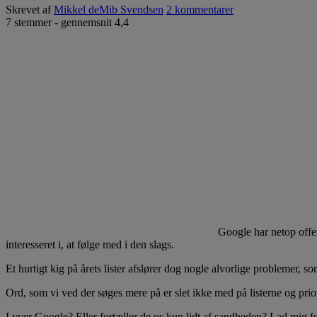
Skrevet af
Mikkel deMib Svendsen
2 kommentarer
7
stemmer - gennemsnit
4,4
Google har netop offen
interesseret i, at følge med i den slags.
Et hurtigt kig på årets lister afslører dog nogle alvorlige problemer, som
Ord, som vi ved der søges mere på er slet ikke med på listerne og prior
Lyver Google? Eller fortæller de os kun lidt af sandheden? Lad mig f