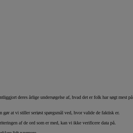
tliggjort deres årlige undersøgelse af, hvad det er folk har søgt mest 
 gør at vi stiller seriøst spørgsmål ved, hvor valide de faktisk er.
iteringen af de ord som er med, kan vi ikke verificere data på.
orklare lidt nærmere …