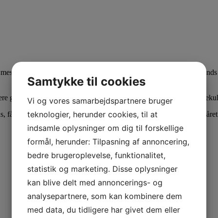
e mest søgte keywords i 2015 – hvis vi altså skal stole på Google Trend
Samtykke til cookies
ere grunde til – nogle mere åbenlyse og legitime end andre, mere spekul
Vi og vores samarbejdspartnere bruger
teknologier, herunder cookies, til at
år vi dette resultat – der giver et lidt mere nuanceret billede over året
indsamle oplysninger om dig til forskellige
formål, herunder: Tilpasning af annoncering,
bedre brugeroplevelse, funktionalitet,
statistik og marketing. Disse oplysninger
kan blive delt med annoncerings- og
analysepartnere, som kan kombinere dem
med data, du tidligere har givet dem eller