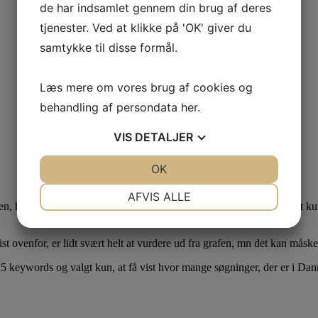
de har indsamlet gennem din brug af deres
tjenester. Ved at klikke på 'OK' giver du
samtykke til disse formål.
Læs mere om vores brug af cookies og
behandling af persondata
her
.
VIS
DETALJER
JA
NEJ
OK
JA
NEJ
NØDVENDIGE
PRÆFERENCER
AFVIS ALLE
en, hvor de så til gengæld tog fart. Tilsvarende er det meget naturligt 
JA
NEJ
JA
NEJ
MARKETING
STATISTIK
st ovenfor, er lidt svært helt at vurdere ud fra grafen, mn det kan måske
keywords og valgt kun, at få vist hvor mange søgninger, der er i Danma