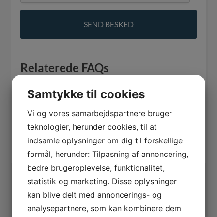
Relaterede FAQs
Hvor crawler Google fra?
Samtykke til cookies
Relaterede ord i ordbogen
Vi og vores samarbejdspartnere bruger
teknologier, herunder cookies, til at
SEO
indsamle oplysninger om dig til forskellige
Google
formål, herunder: Tilpasning af annoncering,
bedre brugeroplevelse, funktionalitet,
Kategori(er):
SEO
statistik og marketing. Disse oplysninger
Keyword(s):
Google
,
SEO
kan blive delt med annoncerings- og
analysepartnere, som kan kombinere dem