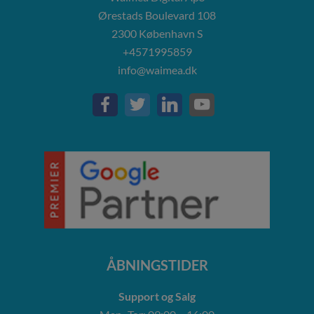
Ørestads Boulevard 108
2300
København S
+4571995859
info@waimea.dk
ÅBNINGSTIDER
Support og Salg