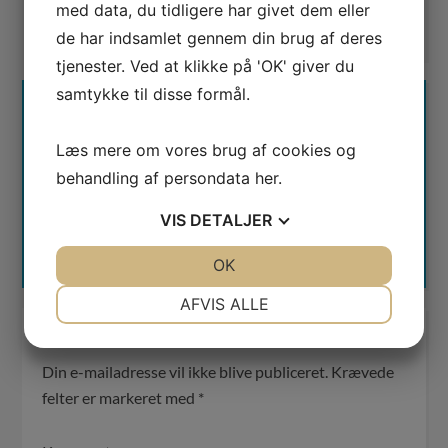
4
stemmer - gennemsnit
3,0
med data, du tidligere har givet dem eller
de har indsamlet gennem din brug af deres
tjenester. Ved at klikke på 'OK' giver du
samtykke til disse formål.
Mikkel deMib Svendsen
Læs mere om vores brug af cookies og
Udviklingsdirektør og stiftende partner
i Waimea Digital. Har siden 1996
behandling af persondata
her
.
arbejdet med søgemaskiner - teknisk udvikling, drift
VIS
DETALJER
af søgemaskiner og som rådgiver for store og små
virksomheder i hele verden.
JA
NEJ
OK
JA
NEJ
NØDVENDIGE
PRÆFERENCER
AFVIS ALLE
JA
NEJ
JA
NEJ
SKRIV EN KOMMENTAR
MARKETING
STATISTIK
Din e-mailadresse vil ikke blive publiceret.
Krævede
felter er markeret med
*