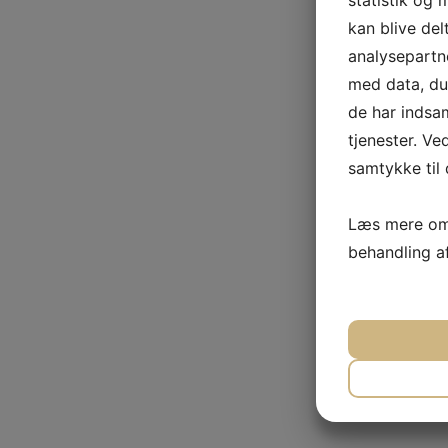
statistik og 
kan blive de
analysepart
med data, du 
de har indsa
tjenester. Ve
samtykke til 
Læs mere om 
behandling a
JA
N
NØDVEN
JA
N
MARKET