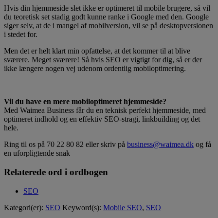
Hvis din hjemmeside slet ikke er optimeret til mobile brugere, så vil
du teoretisk set stadig godt kunne ranke i Google med den. Google
siger selv, at de i mangel af mobilversion, vil se på desktopversionen
i stedet for.
Men det er helt klart min opfattelse, at det kommer til at blive
sværere. Meget sværere! Så hvis SEO er vigtigt for dig, så er der
ikke længere nogen vej udenom ordentlig mobiloptimering.
Vil du have en mere mobiloptimeret hjemmeside?
Med Waimea Business får du en teknisk perfekt hjemmeside, med
optimeret indhold og en effektiv SEO-stragi, linkbuilding og det
hele.
Ring til os på 70 22 80 82 eller skriv på
business@waimea.dk
og få
en uforpligtende snak
Relaterede ord i ordbogen
SEO
Kategori(er):
SEO
Keyword(s):
Mobile SEO
,
SEO