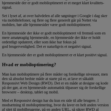
hjemmeside der er godt mobiloptimeret er et meget klart kvalitets-
signal.
Set i lyset af, at over halvdelen af alle søgninger i Google i dag sker
via mobiltelefoner, og flere og flere generelt går på Nettet via
mobilen, bør alle hjemmesider være godt mobiloptimeret.
En hjemmeside der ikke er godt mobiloptimeret vil fremstå som en
mere amatøragtig hjemmeside, en hjemmeside der ikke er holdt
ordentligt opdateret, eller som ikke har fokus på
god brugervenlighed. Det er naturligvis et negativt signal.
En hjemmeside der er godt mobiloptimeret er et klart positivt signal.
Hvad er mobiloptimering?
Man kan mobiloptimere på flere måder og forskellige niveauer, men
den så absolut bedste måde at starte på er, at lave et såkaldt
Responsivt Web Design (RWD). Det er en måde at designe og kode
på der gør, at en hjemmeside automatisk tilpasser sig de forskellige
browsere – desktop, tablet og mobil.
Med et Responsivt design har du kun en side til alle brugere. I
modsætning til mobiloptimering, hvor du laver en helt anden version
af sitet til mobilbrugerne, på en anden URL, så sikrer RWD al