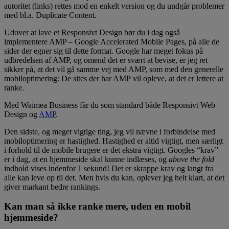
autoritet (links) rettes mod en enkelt version og du undgår problemer
med bl.a. Duplicate Content.
Udover at lave et Responsivt Design bør du i dag også
implementere AMP – Google Accelerated Mobile Pages, på alle de
sider der egner sig til dette format. Google har meget fokus på
udbredelsen af AMP, og omend det er svært at bevise, er jeg ret
sikker på, at det vil gå samme vej med AMP, som med den generelle
mobiloptimering: De sites der har AMP vil opleve, at det er lettere at
ranke.
Med Waimea Business får du som standard både Responsivt Web
Design og
AMP
.
Den sidste, og meget vigtige ting, jeg vil nævne i forbindelse med
mobiloptimering er hastighed. Hastighed er altid vigtigt, men særligt
i forhold til de mobile brugere er det ekstra vigtigt. Googles “krav”
er i dag, at en hjemmeside skal kunne indlæses, og
above the fold
indhold vises indenfor 1 sekund! Det er skrappe krav og langt fra
alle kan leve op til det. Men hvis du kan, oplever jeg helt klart, at det
giver markant bedre rankings.
Kan man så ikke ranke mere, uden en mobil
hjemmeside?