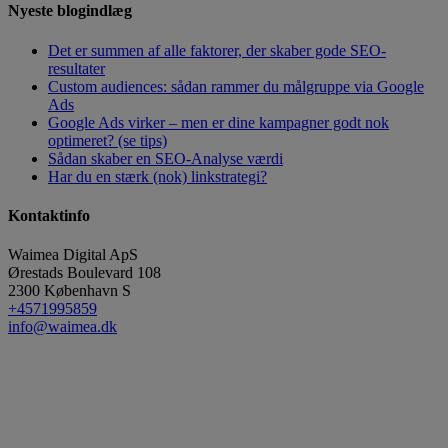
Nyeste blogindlæg
Det er summen af alle faktorer, der skaber gode SEO-
resultater
Custom audiences: sådan rammer du målgruppe via Google
Ads
Google Ads virker – men er dine kampagner godt nok
optimeret? (se tips)
Sådan skaber en SEO-Analyse værdi
Har du en stærk (nok) linkstrategi?
Kontaktinfo
Waimea Digital ApS
Ørestads Boulevard 108
2300
København S
+4571995859
info@waimea.dk