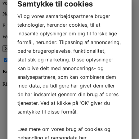
Samtykke til cookies
vores
privatlivspolitik
her.
Navn
*
Vi og vores samarbejdspartnere bruger
teknologier, herunder cookies, til at
E-mail
*
indsamle oplysninger om dig til forskellige
Websted
formål, herunder: Tilpasning af annoncering,
bedre brugeroplevelse, funktionalitet,
statistik og marketing. Disse oplysninger
Abonnér på nye kommentarer til dette indlæg
kan blive delt med annoncerings- og
Kontakt os
analysepartnere, som kan kombinere dem
Ring og få en snak på
78 76 10 30
eller brug kontaktformularen
med data, du tidligere har givet dem eller
de har indsamlet gennem din brug af deres
Navn
*
tjenester. Ved at klikke på 'OK' giver du
samtykke til disse formål.
*
Læs mere om vores brug af cookies og
behandling af persondata
her
.
Comments