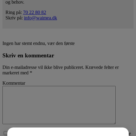
og behov.
Ring på:
70 22 80 82
Skriv på:
info@waimea.dk
Ingen har stemt endnu, vær den første
Skriv en kommentar
Din e-mailadresse vil ikke blive publiceret.
Krævede felter er
markeret med
*
Kommentar
Afkryds for samtykke til, at vi behandler den data du sender. Se