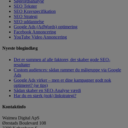
Søgeordsanalyse
SEO Tekster
SEO Kravspecifikation
SEO Strategi
SEO uddannelse
Google Ads (AdWords) optimering
Facebook Annoncering
YouTube Video Annoncering
Nyeste blogindlæg
Det er summen af alle faktorer, der skaber gode SEO-
resultater
Custom audiences: sådan rammer du målgruppe via Google
Ads
Google Ads virker – men er dine kampagner godt nok
optimeret? (se tips)
Sådan skaber en SEO-Analyse værdi
Har du en stærk (nok) linkstrategi?
Kontaktinfo
Waimea Digital ApS
Ørestads Boulevard 108