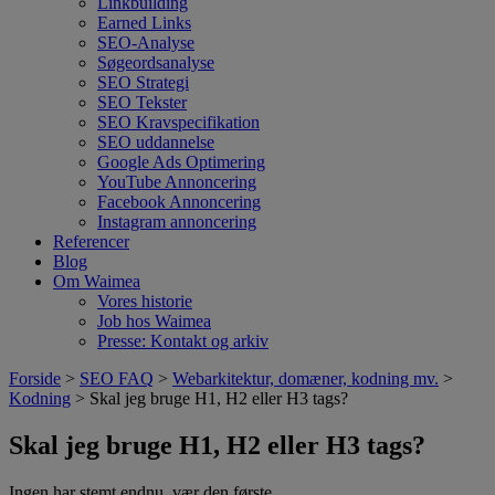
Linkbuilding
Earned Links
SEO-Analyse
Søgeordsanalyse
SEO Strategi
SEO Tekster
SEO Kravspecifikation
SEO uddannelse
Google Ads Optimering
YouTube Annoncering
Facebook Annoncering
Instagram annoncering
Referencer
Blog
Om Waimea
Vores historie
Job hos Waimea
Presse: Kontakt og arkiv
Forside
>
SEO FAQ
>
Webarkitektur, domæner, kodning mv.
>
Kodning
> Skal jeg bruge H1, H2 eller H3 tags?
Skal jeg bruge H1, H2 eller H3 tags?
Ingen har stemt endnu, vær den første