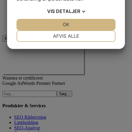
Dette felt er til validering og bør ikke ændres.
VIS
DETALJER
Jeg er ikke en robot
JA
NEJ
OK
JA
NEJ
NØDVENDIGE
PRÆFERENCER
AFVIS ALLE
JA
NEJ
JA
NEJ
MARKETING
STATISTIK
Waimea er certificeret
Google AdWords Premier Partner
Produkter & Services
SEO Rådgivning
Linkbuilding
SEO-Analyse