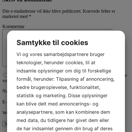
Din e-mailadresse vil ikke blive publiceret.
Krævede felter er
markeret med
*
Kommentar
Samtykke til cookies
Vi og vores samarbejdspartnere bruger
teknologier, herunder cookies, til at
indsamle oplysninger om dig til forskellige
Afkryds for samtykke til, at vi behandler den data du sender. Se
formål, herunder: Tilpasning af annoncering,
vores
privatlivspolitik
her.
bedre brugeroplevelse, funktionalitet,
Navn
*
statistik og marketing. Disse oplysninger
E-mail
*
kan blive delt med annoncerings- og
analysepartnere, som kan kombinere dem
Websted
med data, du tidligere har givet dem eller
de har indsamlet gennem din brug af deres