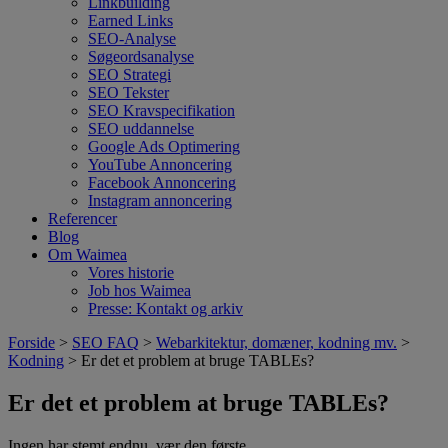
Linkbuilding
Earned Links
SEO-Analyse
Søgeordsanalyse
SEO Strategi
SEO Tekster
SEO Kravspecifikation
SEO uddannelse
Google Ads Optimering
YouTube Annoncering
Facebook Annoncering
Instagram annoncering
Referencer
Blog
Om Waimea
Vores historie
Job hos Waimea
Presse: Kontakt og arkiv
Forside
>
SEO FAQ
>
Webarkitektur, domæner, kodning mv.
>
Kodning
> Er det et problem at bruge TABLEs?
Er det et problem at bruge TABLEs?
Ingen har stemt endnu, vær den første