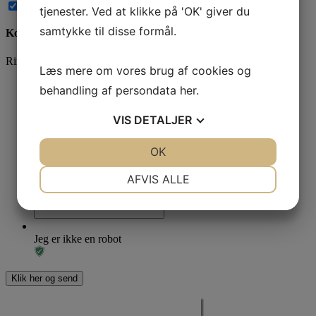
Abonnér på nye kommentarer til dette indlæg
tjenester. Ved at klikke på 'OK' giver du
samtykke til disse formål.
Kontakt os
Ring og få en snak på
78 76 10 30
eller brug kontaktformularen
Læs mere om vores brug af cookies og
Navn
*
behandling af persondata
her
.
VIS
DETALJER
*
JA
NEJ
OK
JA
NEJ
NØDVENDIGE
PRÆFERENCER
AFVIS ALLE
Phone
Dette felt er til validering og bør ikke ændres.
JA
NEJ
JA
NEJ
MARKETING
STATISTIK
Jeg er ikke en robot