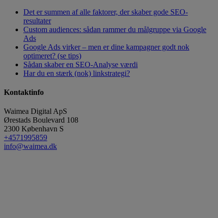
Det er summen af alle faktorer, der skaber gode SEO-
resultater
Custom audiences: sådan rammer du målgruppe via Google
Ads
Google Ads virker – men er dine kampagner godt nok
optimeret? (se tips)
Sådan skaber en SEO-Analyse værdi
Har du en stærk (nok) linkstrategi?
Kontaktinfo
Waimea Digital ApS
Ørestads Boulevard 108
2300
København S
+4571995859
info@waimea.dk