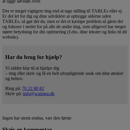
at ligge søvnløs over.
Der er meget vigtigere ting end at tage stilling til TABLEs eller ej.
Er det let for dig og dine udviklere at opbygge siderne uden
TABLEs, så gør det da, men er det et kæmpe problem så glem det
og fokuser i stedet for på alle de andre ting, som alligevel har meget
større betydning for din optimering (f.eks. dine tekster og links til dit
website).
Har du brug for hjælp?
Vi sidder klar til at hjælpe dig
– ring eller skriv og få en helt uforpligtende snak om dine ønsker
og behov.
Ring på:
70 22 80 82
Skriv på:
info@waimea.dk
Ingen har stemt endnu, vær den første
Skriv en kommentar