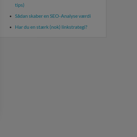
tips)
Sådan skaber en SEO-Analyse værdi
Har du en stærk (nok) linkstrategi?