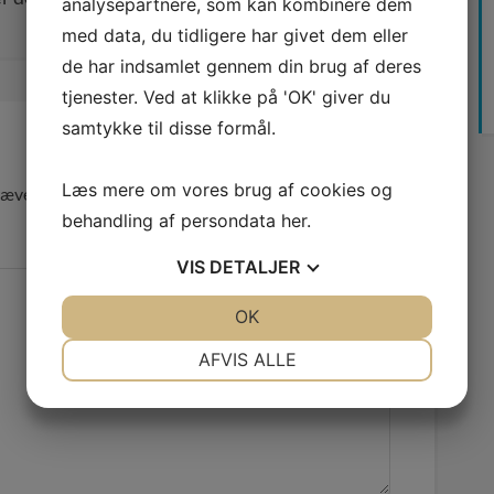
analysepartnere, som kan kombinere dem
med data, du tidligere har givet dem eller
de har indsamlet gennem din brug af deres
tjenester. Ved at klikke på 'OK' giver du
samtykke til disse formål.
Læs mere om vores brug af cookies og
ævede felter er markeret med
*
behandling af persondata
her
.
VIS
DETALJER
JA
NEJ
OK
JA
NEJ
NØDVENDIGE
PRÆFERENCER
AFVIS ALLE
JA
NEJ
JA
NEJ
MARKETING
STATISTIK