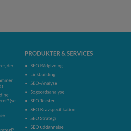
PRODUKTER & SERVICES
er, der
SEO Rådgivning
r
Linkbuilding
rammer
SEO-Analyse
ds
Søgeordsanalyse
 dine
ret? (se
SEO Tekster
SEO Kravspecifikation
yse
SEO Strategi
SEO uddannelse
rategi?