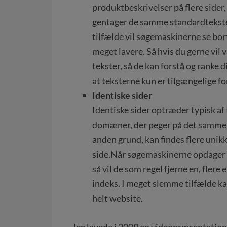
produktbeskrivelser på flere sider,
gentager de samme standardtekster 
tilfælde vil søgemaskinerne se bort
meget lavere. Så hvis du gerne vil
tekster, så de kan forstå og ranke d
at teksterne kun er tilgængelige fo
Identiske sider
Identiske sider optræder typisk af t
domæner, der peger på det samme in
anden grund, kan findes flere unik
side.Når søgemaskinerne opdager d
så vil de som regel fjerne en, flere 
indeks. I meget slemme tilfælde ka
helt website.