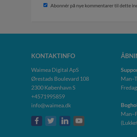
Abonnér på nye kommentarer til dette i
KONTAKTINFO
ÅBNI
Waimea Digital ApS
Suppor
Ørestads Boulevard 108
Man–To
2300
København S
Fredag
+4571995859
Boghol
info@waimea.dk
Man–Fr
(Lukket