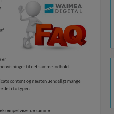
l
n
 af
 er
 henvisninger til det samme indhold.
uplicate content og næsten uendeligt mange
e det i to typer:
r eksempel viser de samme