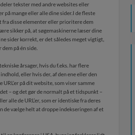
 deler tekster med andre websites eller
på mange eller alle dine sider.I de fleste
 fra disse elementer eller prioritere dem
 være sikker på, at søgemaskinerne læser dine
ine sider korrekt, er det således meget vigtigt,
r dem på én side.
ekniske årsager, hvis du f.eks. har flere
dhold, eller hvis der, af den ene eller den
ke URL’er på dit website, som viser samme
et – og det gør de normalt på et tidspunkt –
eller alle de URL’er, som er identiske fra deres
n de vælge helt at droppe indekseringen af et