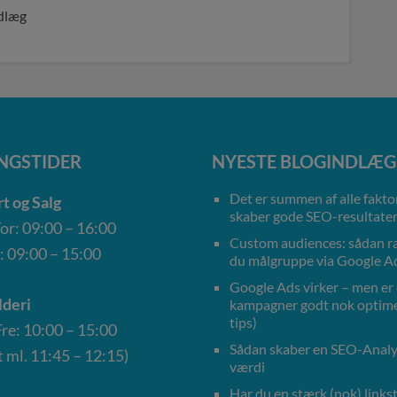
ndlæg
NGSTIDER
NYESTE BLOGINDLÆG
Det er summen af alle faktor
t og Salg
skaber gode SEO-resultate
r: 09:00 – 16:00
Custom audiences: sådan 
: 09:00 – 15:00
du målgruppe via Google A
Google Ads virker – men er
deri
kampagner godt nok optime
tips)
e: 10:00 – 15:00
Sådan skaber en SEO-Anal
 ml. 11:45 – 12:15)
værdi
Har du en stærk (nok) linkst