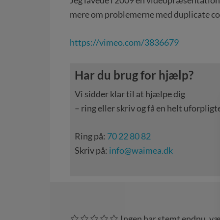
Jeg lavede i 2009 en videopræsentation t
mere om problemerne med duplicate cont
https://vimeo.com/3836679
Har du brug for hjælp?
Vi sidder klar til at hjælpe dig
– ring eller skriv og få en helt uforpl
Ring på:
70 22 80 82
Skriv på:
info@waimea.dk
Ingen har stemt endnu, væ