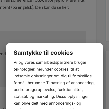
il en konference i USA, hvor jeg forklarer lidt
ent (på engelsk). Den kan du se her:
Samtykke til cookies
igtende snak om dine ønsker og behov.
Vi og vores samarbejdspartnere bruger
teknologier, herunder cookies, til at
indsamle oplysninger om dig til forskellige
formål, herunder: Tilpasning af annoncering,
bedre brugeroplevelse, funktionalitet,
statistik og marketing. Disse oplysninger
kan blive delt med annoncerings- og
r den første