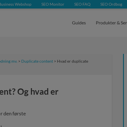
Business Webshop
SEO Monitor
SEO FAQ
SEO Ordbog
Guides
Produkter & Ser
odning mv.
>
Duplicate content
> Hvad er duplicate
ent? Og hvad er
r den første