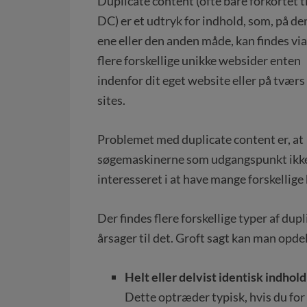
Duplicate content (ofte bare forkortet ti
DC) er et udtryk for indhold, som, på de
ene eller den anden måde, kan findes via
flere forskellige unikke websider enten
indenfor dit eget website eller på tværs
sites.
Problemet med duplicate content er, at
søgemaskinerne som udgangspunkt ikke
interesseret i at have mange forskellige
Der findes flere forskellige typer af d
årsager til det. Groft sagt kan man opdel
Helt eller delvist identisk indhold
Dette optræder typisk, hvis du fo