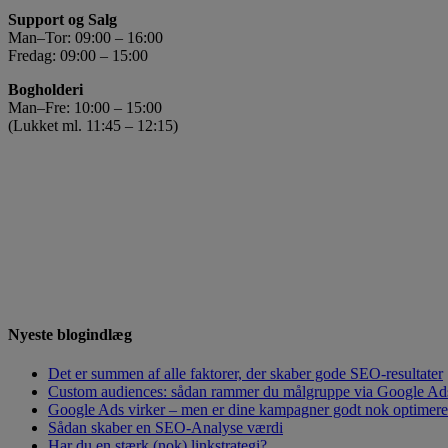
Support og Salg
Man–Tor: 09:00 – 16:00
Fredag: 09:00 – 15:00
Bogholderi
Man–Fre: 10:00 – 15:00
(Lukket ml. 11:45 – 12:15)
Nyeste blogindlæg
Det er summen af alle faktorer, der skaber gode SEO-resultater
Custom audiences: sådan rammer du målgruppe via Google Ad
Google Ads virker – men er dine kampagner godt nok optimeret?
Sådan skaber en SEO-Analyse værdi
Har du en stærk (nok) linkstrategi?