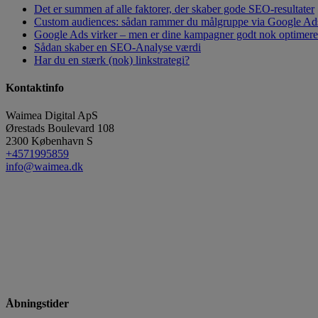
Det er summen af alle faktorer, der skaber gode SEO-resultater
Custom audiences: sådan rammer du målgruppe via Google Ad
Google Ads virker – men er dine kampagner godt nok optimeret?
Sådan skaber en SEO-Analyse værdi
Har du en stærk (nok) linkstrategi?
Kontaktinfo
Waimea Digital ApS
Ørestads Boulevard 108
2300
København S
+4571995859
info@waimea.dk
Åbningstider