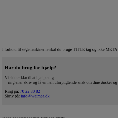
I forhold til søgemaskinerne skal du bruge TITLE-tag og ikke META-t
Har du brug for hjælp?
Vi sidder klar til at hjælpe dig
– ring eller skriv og få en helt uforpligtende snak om dine ønsker og
Ring på:
70 22 80 82
Skriv på:
info@waimea.dk