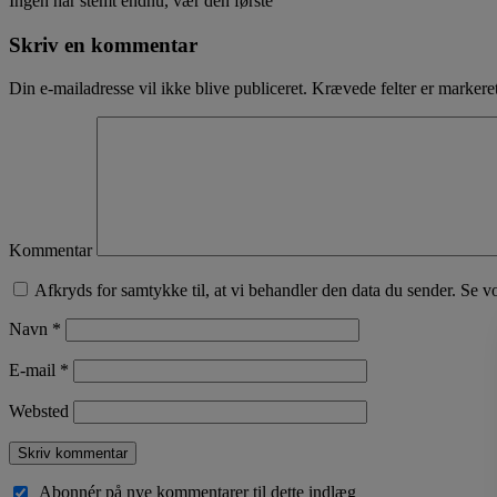
Ingen har stemt endnu, vær den første
Skriv en kommentar
Din e-mailadresse vil ikke blive publiceret.
Krævede felter er marker
Kommentar
Afkryds for samtykke til, at vi behandler den data du sender. Se v
Navn
*
E-mail
*
Websted
Abonnér på nye kommentarer til dette indlæg