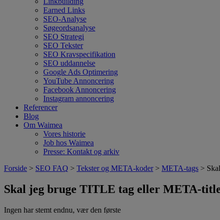
Linkbuilding
Earned Links
SEO-Analyse
Søgeordsanalyse
SEO Strategi
SEO Tekster
SEO Kravspecifikation
SEO uddannelse
Google Ads Optimering
YouTube Annoncering
Facebook Annoncering
Instagram annoncering
Referencer
Blog
Om Waimea
Vores historie
Job hos Waimea
Presse: Kontakt og arkiv
Forside
>
SEO FAQ
>
Tekster og META-koder
>
META-tags
> Skal
Skal jeg bruge TITLE tag eller META-title
Ingen har stemt endnu, vær den første